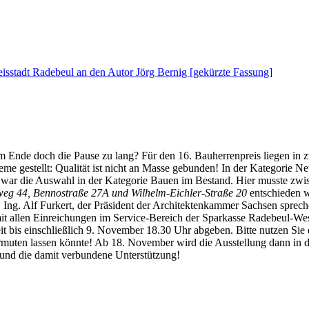
eisstadt Radebeul an den Autor Jörg Bernig [gekürzte Fassung]
Ende doch die Pause zu lang? Für den 16. Bauherrenpreis liegen in z
bleme gestellt: Qualität ist nicht an Masse gebunden! In der Kategorie
r war die Auswahl in der Kategorie Bauen im Bestand. Hier musste zw
sweg 44, Bennostraße 27A und Wilhelm-Eichler-Straße 20
entschieden w
. Ing. Alf Furkert, der Präsident der Architektenkammer Sachsen sprec
 mit allen Einreichungen im Service-Bereich der Sparkasse Radebeul-We
 bis einschließlich 9. November 18.30 Uhr abgeben. Bitte nutzen Sie di
ermuten lassen könnte! Ab 18. November wird die Ausstellung dann in d
 und die damit verbundene Unterstützung!