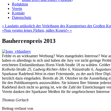
Redaktion
Verein
Kontakt
Datenschutz
«
Laudatio anlässlich der Verleihung des Kunstpreises der Großen Kr
»Nun vergiss leises Flehen, süßes Kosen!«
»
Bauherrenpreis 2013
Fehlte es an wirksamer Werbung? Wars mangelndes Interesse? War am 
haben es allerdings in sich und haben die Jury vor nicht geringe Pro
errichteten Einfamilienhaus Horst-Viedt-Straße 18 zu wählen. Größe
Kollwitz-Straße 25, Ludwig-Richter-Allee 6, Nizzastraße 6, Augustu
Sparkasse Radebeul-West in einer Feierstunde, zu der auch Herr Dipl
herzlich dazu eingeladen. Bereits ab 28. Oktober ist die Ausstellung
für den Publikumspreis auszuwählen. Sie können Ihre Stimme jederzeit
Radebeul doch nicht so gering ist, wie die Zahl der Einreichungen v
Verein danken der Sparkasse Meißen für ihr ungebrochenes Interesse
Thomas Gerlach
Beitrag verfasst von