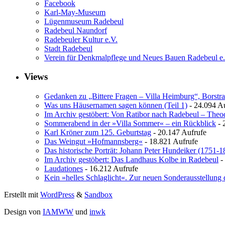
Facebook
Karl-May-Museum
Lügenmuseum Radebeul
Radebeul Naundorf
Radebeuler Kultur e.V.
Stadt Radebeul
Verein für Denkmalpflege und Neues Bauen Radebeul e
Views
Gedanken zu „Bittere Fragen – Villa Heimburg“, Borstra
Was uns Häusernamen sagen können (Teil 1)
- 24.094 A
Im Archiv gestöbert: Von Ratibor nach Radebeul – The
Sommerabend in der »Villa Sommer« – ein Rückblick
- 
Karl Kröner zum 125. Geburtstag
- 20.147 Aufrufe
Das Weingut »Hofmannsberg«
- 18.821 Aufrufe
Das historische Porträt: Johann Peter Hundeiker (1751-1
Im Archiv gestöbert: Das Landhaus Kolbe in Radebeul
-
Laudationes
- 16.212 Aufrufe
Kein »helles Schlaglicht«. Zur neuen Sonderausstellung 
Erstellt mit
WordPress
&
Sandbox
Design von
IAMWW
und
inwk