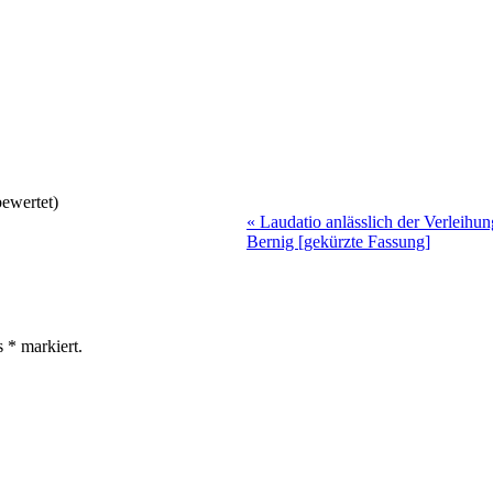
ewertet)
«
Laudatio anlässlich der Verleihu
Bernig [gekürzte Fassung]
ls
*
markiert.