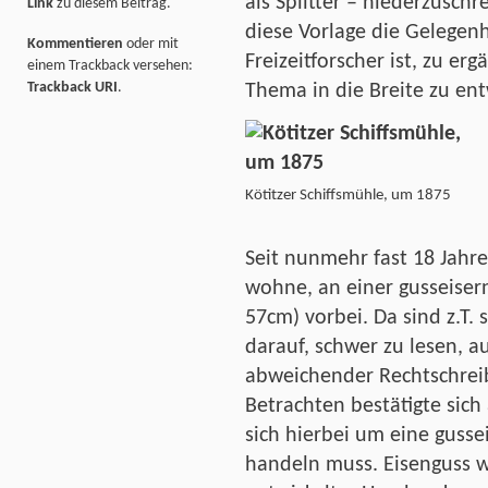
als Splitter – niederzuschr
Link
zu diesem Beitrag.
diese Vorlage die Gelegen
Kommentieren
oder mit
Freizeitforscher ist, zu er
einem Trackback versehen:
Trackback URI
.
Thema in die Breite zu ent
Kötitzer Schiffsmühle, um 1875
Seit nunmehr fast 18 Jahre
wohne, an einer gusseiser
57cm) vorbei. Da sind z.T. 
darauf, schwer zu lesen, 
abweichender Rechtschrei
Betrachten bestätigte sic
sich hierbei um eine guss
handeln muss. Eisenguss wa