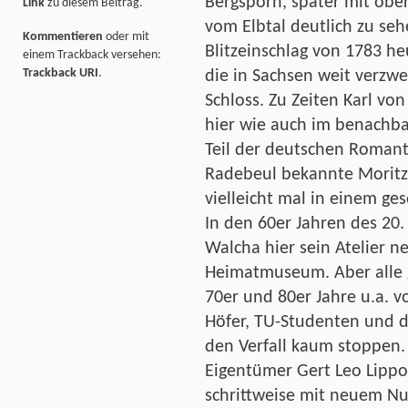
Bergsporn, später mit obe
Link
zu diesem Beitrag.
vom Elbtal deutlich zu seh
Kommentieren
oder mit
Blitzeinschlag von 1783 h
einem Trackback versehen:
Trackback URI
.
die in Sachsen weit verzwei
Schloss. Zu Zeiten Karl von
hier wie auch im benachba
Teil der deutschen Romanti
Radebeul bekannte Moritz 
vielleicht mal in einem ge
In den 60er Jahren des 20.
Walcha hier sein Atelier 
Heimatmuseum. Aber alle
70er und 80er Jahre u.a. 
Höfer, TU-Studenten und 
den Verfall kaum stoppen. 
Eigentümer Gert Leo Lippo
schrittweise mit neuem Nu