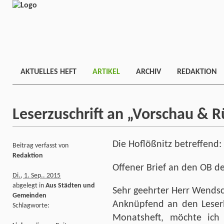
AKTUELLES HEFT
ARTIKEL
ARCHIV
REDAKTION
Leserzuschrift an „Vorschau & R
Die Hoflößnitz betreffend:
Beitrag verfasst von
Redaktion
Offener Brief an den OB d
Di., 1. Sep.. 2015
abgelegt in
Aus Städten und
Sehr geehrter Herr Wends
Gemeinden
Anknüpfend an den Leserb
Schlagworte:
Monatsheft, möchte ich