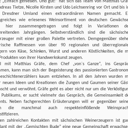
: „Einfach genießen. Und gut!“ hat sich das Team von Matthias Grä
dreas Tietze, Nicolle Kirsten und Udo Leichsenring vor Ort und bis i
 Dresdner Umland einen extraordinären Namen gemacht. E
greiches wie erlesenes Weinsortiment von deutschen Gewächs
e hier zusammengetragen und folgt in Variationen d
chreitenden Jahrgängen. Selbstverständlich sind die sächsisch
rzeuger mit einer großen Palette vertreten. Demgegenüber steh
arische Raffinessen von über 90 regionalen und überregional
gern von Käse, Schinken, Wurst und anderen Köstlichkeiten, die m
 Produkten von ihrer Handwerkskunst zeugen.
l mit Matthias Gräfe, dem Chef „von`s Ganze“, ins Gesprä
men, kann man sich der Begeisterung des passionierten Gastrono
eschichtenerzählers kaum entziehen. In all den Jahren wurden m
 neuen Ideen und Kreationen die Zungen und Gaumen seiner Gäs
ascht und verwöhnt. Gräfe geht es aber nicht nur um die Verköstigu
s Publikums, er sucht vielmehr das Gespräch, die Gemeinsamkeit d
ts. Neben fachgerechten Erläuterungen will er gegenüber sein
en die manchmal auch respekteinflößende Weinsprac
tifizieren.
en zahlreichen Kontakten mit sächsischen Weinerzeugern ist ga
lant mit der „Gemischten Bude“ eine neue Gemeinschaft erwachse