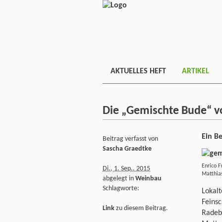
AKTUELLES HEFT
ARTIKEL
Die „Gemischte Bude“ vo
Ein B
Beitrag verfasst von
Sascha Graedtke
Enrico F
Di., 1. Sep.. 2015
Mat
abgelegt in
Weinbau
Schlagworte:
Lokal
Feins
Link
zu diesem Beitrag.
Radeb