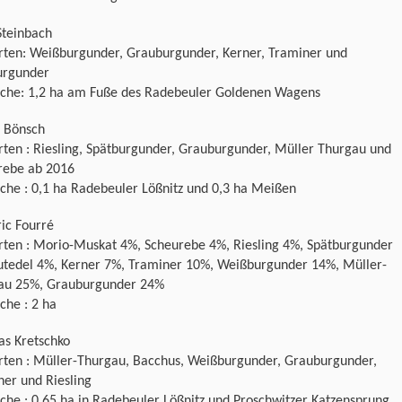
Steinbach
rten: Weißburgunder, Grauburgunder, Kerner, Traminer und
urgunder
äche: 1,2 ha am Fuße des Radebeuler Goldenen Wagens
n Bönsch
ten : Riesling, Spätburgunder, Grauburgunder, Müller Thurgau und
rebe ab 2016
che : 0,1 ha Radebeuler Lößnitz und 0,3 ha Meißen
ic Fourré
rten : Morio-Muskat 4%, Scheurebe 4%, Riesling 4%, Spätburgunder
utedel 4%, Kerner 7%, Traminer 10%, Weißburgunder 14%, Müller-
au 25%, Grauburgunder 24%
che : 2 ha
as Kretschko
rten : Müller-Thurgau, Bacchus, Weißburgunder, Grauburgunder,
er und Riesling
che : 0,65 ha in Radebeuler Lößnitz und Proschwitzer Katzensprung