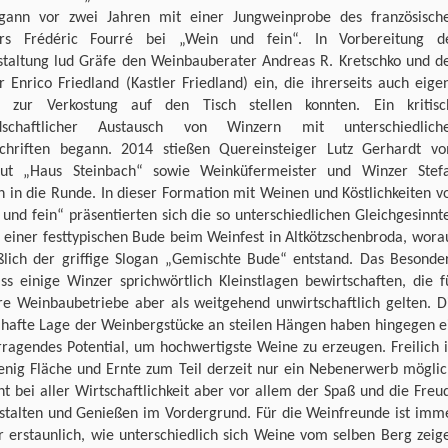
gann vor zwei Jahren mit einer Jungweinprobe des französisch
rs Frédéric Fourré bei „Wein und fein“. In Vorbereitung d
staltung lud Gräfe den Weinbauberater Andreas R. Kretschko und d
 Enrico Friedland (Kastler Friedland) ein, die ihrerseits auch eige
 zur Verkostung auf den Tisch stellen konnten. Ein kritisc
dschaftlicher Austausch von Winzern mit unterschiedlich
chriften begann. 2014 stießen Quereinsteiger Lutz Gerhardt v
ut „Haus Steinbach“ sowie Weinküfermeister und Winzer Stef
 in die Runde. In dieser Formation mit Weinen und Köstlichkeiten v
und fein“ präsentierten sich die so unterschiedlichen Gleichgesinnt
n einer festtypischen Bude beim Weinfest in Altkötzschenbroda, wora
eßlich der griffige Slogan „Gemischte Bude“ entstand. Das Besonde
ass einige Winzer sprichwörtlich Kleinstlagen bewirtschaften, die f
re Weinbaubetriebe aber als weitgehend unwirtschaftlich gelten. D
ilhafte Lage der Weinbergstücke an steilen Hängen haben hingegen e
ragendes Potential, um hochwertigste Weine zu erzeugen. Freilich i
enig Fläche und Ernte zum Teil derzeit nur ein Nebenerwerb möglic
ht bei aller Wirtschaftlichkeit aber vor allem der Spaß und die Freu
stalten und Genießen im Vordergrund. Für die Weinfreunde ist imm
r erstaunlich, wie unterschiedlich sich Weine vom selben Berg zeig