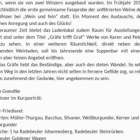
n, wenn sie von zwei Winzern ausgebaut wurden. Im Frühjahr 20
chließlich die erste gemeinsame Fassprobe der unfiltrierten Weine d
Winzer bei „Wein und fein“ statt. Ein Moment des Austauschs, d
chen Anregung und auch des Glücks!
geraumer Zeit bietet das Ladenlokal zudem Raum für Ausstellunge
t sind unter dem Titel „Gräfe trifft Graf“ Werke von Karen und Pet
zu sehen. In einer weiteren Räumlichkeit, direkt neben d
henden Weinladen, soll bis Jahresende eine Suppenbar mit ein
n aber feinen Angebot eröffnen.
ias Gräfe liebt das Beständige, aber auch den steten Wandel. So se
in Weg in den letzten Jahren nicht selten in fernere Gefilde zog, so rei
hm zunehmend der Gedanke, hier angekommen zu sein.
a Graedtke
nzer im Kurzporträt:
r-Friedland:
ten: Müller-Thurgau, Bacchus, Silvaner, Weißburgunder, Kerner und
urgunder
äche: 1 ha Radebeuler Johannesberg, Radebeuler Steinrücken.
euler Goldener Wagen