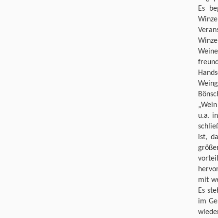
Es be
Winze
Veran
Winzer
Weine
freun
Hands
Weing
Bönsch
„Wein 
u.a. i
schli
ist, d
größe
vorte
hervor
mit w
Es ste
im Ge
wiede