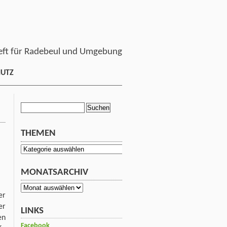
ft für Radebeul und Umgebung
HUTZ
Suchen
nach:
THEMEN
Themen
MONATSARCHIV
Monatsarchiv
er
er
LINKS
en
Facebook