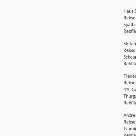
Haus 
Rebso
Spätb
Rebfl
Stefa
Rebsor
Scheu
Rebflä
Frédér
Rebso
4%, G
Thurg
Rebflä
Andre
Rebso
Tramin
Rebflä