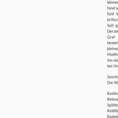
könne
fand s
fünf 
kritis
Seit 
Derzei
Graf 
beste
kleine
Matth
ihn se
bei i
Sasch
Die Wi
Kastle
Rebsor
Spätb
Rebfl
Radeb