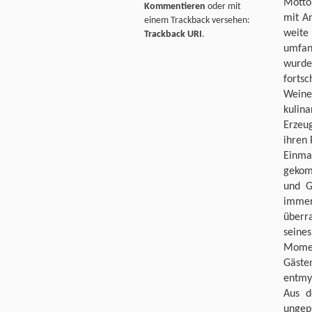
Motto
Kommentieren
oder mit
mit An
einem Trackback versehen:
weite
Trackback URI
.
umfan
wurd
forts
Weine
kulin
Erzeu
ihren
Einma
gekom
und G
immer
überr
seine
Momen
Gäst
entmys
Aus d
ungep