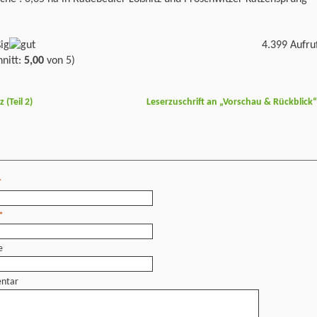
4.399 Aufru
nitt:
5,00
von 5)
(Teil 2)
Leserzuschrift an „Vorschau & Rückblick
*
*
e
ntar