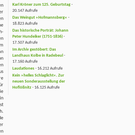
Karl Kröner zum 125. Geburtstag
-
en
20.147 Aufrufe
er
Das Weingut »Hofmannsberg«
-
en
18.823 Aufrufe
ne
Das historische Porträt: Johann
h-
Peter Hundeiker (1751-1836)
-
en
17.507 Aufrufe
om
Im Archiv gestöbert: Das
an
Landhaus Kolbe in Radebeul
-
on
17.160 Aufrufe
en
Laudationes
- 16.212 Aufrufe
us
Kein »helles Schlaglicht«. Zur
re
neuen Sonderausstellung der
ür
Hoflößnitz
- 16.125 Aufrufe
ie
in
st
h.
de
er
en