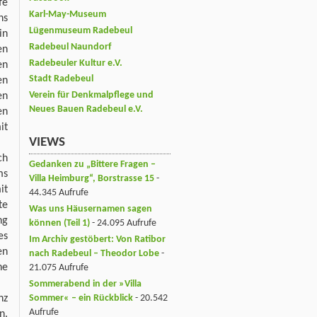
fe
Karl-May-Museum
ns
Lügenmuseum Radebeul
in
Radebeul Naundorf
en
Radebeuler Kultur e.V.
en
Stadt Radebeul
en
Verein für Denkmalpflege und
en
Neues Bauen Radebeul e.V.
en
it
VIEWS
ch
Gedanken zu „Bittere Fragen –
ms
Villa Heimburg“, Borstrasse 15
-
it
44.345 Aufrufe
te
Was uns Häusernamen sagen
ng
können (Teil 1)
- 24.095 Aufrufe
es
Im Archiv gestöbert: Von Ratibor
en
nach Radebeul – Theodor Lobe
-
he
21.075 Aufrufe
Sommerabend in der »Villa
Sommer« – ein Rückblick
- 20.542
nz
Aufrufe
n.