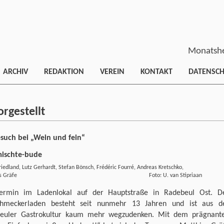
Monatshe
ARCHIV
REDAKTION
VEREIN
KONTAKT
DATENSC
rgestellt
esuch bei „Wein und fein“
riedland, Lutz Gerhardt, Stefan Bönsch, Frédéric Fourré, Andreas Kretschko,
thias Gräfe Foto: U. van Stipriaan
termin im Ladenlokal auf der Hauptstraße in Radebeul Ost. D
chmeckerladen besteht seit nunmehr 13 Jahren und ist aus d
euler Gastrokultur kaum mehr wegzudenken. Mit dem prägnant