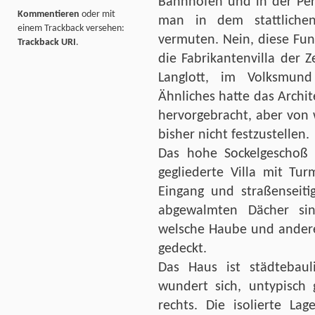
Bahnhöfen und in der Per
Kommentieren
oder mit
man in dem stattlich
einem Trackback versehen:
vermuten. Nein, diese Fun
Trackback URI
.
die Fabrikantenvilla der 
Langlott, im Volksmund
Ähnliches hatte das Archi
hervorgebracht, aber von
bisher nicht festzustellen.
Das hohe Sockelgeschoß h
gegliederte Villa mit Tu
Eingang und straßenseiti
abgewalmten Dächer si
welsche Haube und andere
gedeckt.
Das Haus ist städteba
wundert sich, untypisch
rechts. Die isolierte La