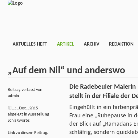
AKTUELLES HEFT
ARTIKEL
ARCHIV
REDAKTION
„Auf dem Nil“ und anderswo
Die Radebeuler Malerin 
Beitrag verfasst von
stellt in der Filiale der
admin
Eingehüllt in ein farbenpr
Di., 1. Dez.. 2015
abgelegt in
Ausstellung
Frau eine „Ruhepause in d
Schlagworte:
der Blick auf „Ramadans En
schläfrig, sondern quickleb
Link
zu diesem Beitrag.