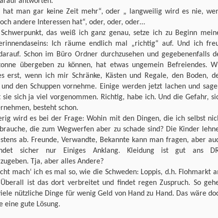
darauf antworten.
 hat man gar keine Zeit mehr“, oder „ langweilig wird es nie, we
ch andere Interessen hat“, oder, oder, oder…
 Schwerpunkt, das weiß ich ganz genau, setze ich zu Beginn mein
erinnendaseins: Ich räume endlich mal „richtig“ auf. Und ich fre
darauf. Schon im Büro Ordner durchzusehen und gegebenenfalls d
rtonne übergeben zu können, hat etwas ungemein Befreiendes. W
es erst, wenn ich mir Schränke, Kästen und Regale, den Boden, d
r und den Schuppen vornehme. Einige werden jetzt lachen und sage
 sie sich ja viel vorgenommen. Richtig, habe ich. Und die Gefahr, si
ernehmen, besteht schon.
rig wird es bei der Frage: Wohin mit den Dingen, die ich selbst nic
brauche, die zum Wegwerfen aber zu schade sind? Die Kinder lehn
istens ab. Freunde, Verwandte, Bekannte kann man fragen, aber au
ndet sicher nur Einiges Anklang. Kleidung ist gut ans D
zugeben. Tja, aber alles Andere?
icht mach‘ ich es mal so, wie die Schweden: Loppis, d.h. Flohmarkt 
 Überall ist das dort verbreitet und findet regen Zuspruch. So geh
viele nützliche Dinge für wenig Geld von Hand zu Hand. Das wäre do
le eine gute Lösung.