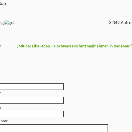
Rau
3.049 Aufru
n
„Mit der Elbe leben – Hochwasserschutzmaßnahmen in Radebeul
*
*
e
ntar