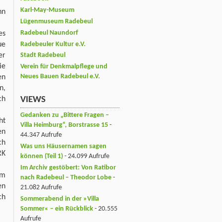
Karl-May-Museum
nn
Lügenmuseum Radebeul
Radebeul Naundorf
es
ue
Radebeuler Kultur e.V.
er
Stadt Radebeul
ie
Verein für Denkmalpflege und
Neues Bauen Radebeul e.V.
en
n,
ch
VIEWS
Gedanken zu „Bittere Fragen –
ht
Villa Heimburg“, Borstrasse 15
-
en
44.347 Aufrufe
ch
Was uns Häusernamen sagen
RK
können (Teil 1)
- 24.099 Aufrufe
Im Archiv gestöbert: Von Ratibor
am
nach Radebeul – Theodor Lobe
-
en
21.082 Aufrufe
ch
Sommerabend in der »Villa
Sommer« – ein Rückblick
- 20.555
Aufrufe