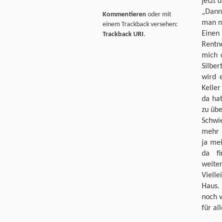
jetzt 
„Dann
Kommentieren
oder mit
man no
einem Trackback versehen:
Einen
Trackback URI
.
Rentn
mich 
Silbe
wird 
Kelle
da hat
zu üb
Schwie
mehr 
ja me
da fi
weiter
Vielle
Haus.
noch 
für al