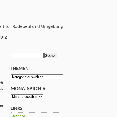
ft für Radebeul und Umgebung
HUTZ
Suchen
nach:
THEMEN
Themen
ch
MONATSARCHIV
as
Monatsarchiv
on
LINKS
ir
Facebook