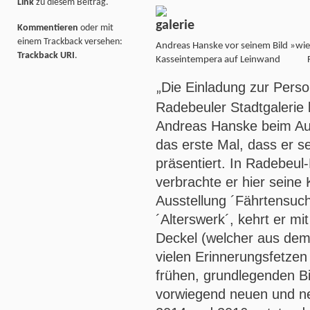
Link
zu diesem Beitrag.
Kommentieren
oder mit
einem Trackback versehen:
Andreas Hanske vor seinem Bild »wie
Trackback URI
.
Kasseintempera auf Leinwand Fot
Die Einladung zur Perso
„
Radebeuler Stadtgalerie 
Andreas Hanske beim Aus
das erste Mal, dass er s
präsentiert. In Radebeul
verbrachte er hier seine 
Ausstellung ´Fährtensuc
´Alterswerk´, kehrt er m
Deckel (welcher aus dem
vielen Erinnerungsfetzen
frühen, grundlegenden B
vorwiegend neuen und n