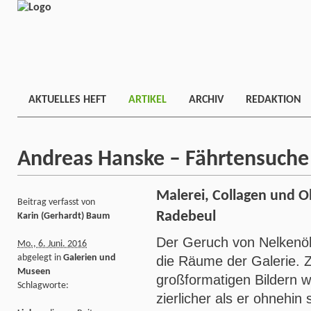
AKTUELLES HEFT
ARTIKEL
ARCHIV
REDAKTION
Andreas Hanske – Fährtensuche
Malerei, Collagen und Ob
Beitrag verfasst von
Radebeul
Karin (Gerhardt) Baum
Der Geruch von Nelkenöl 
Mo., 6. Juni. 2016
abgelegt in
Galerien und
die Räume der Galerie. 
Museen
großformatigen Bildern wi
Schlagworte:
zierlicher als er ohnehin 