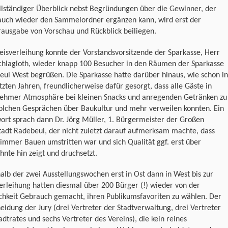
llständiger Überblick nebst Begründungen über die Gewinner, der
auch wieder den Sammelordner ergänzen kann, wird erst der
ausgabe von Vorschau und Rückblick beiliegen.
eisverleihung konnte der Vorstandsvorsitzende der Sparkasse, Herr
Schlagloth, wieder knapp 100 Besucher in den Räumen der Sparkasse
ul West begrüßen. Die Sparkasse hatte darüber hinaus, wie schon in
tzten Jahren, freundlicherweise dafür gesorgt, dass alle Gäste in
ehmer Atmosphäre bei kleinen Snacks und anregenden Getränken zu
olchen Gesprächen über Baukultur und mehr verweilen konnten. Ein
rt sprach dann Dr. Jörg Müller, 1. Bürgermeister der Großen
tadt Radebeul, der nicht zuletzt darauf aufmerksam machte, dass
immer Bauen umstritten war und sich Qualität ggf. erst über
hnte hin zeigt und druchsetzt.
alb der zwei Ausstellungswochen erst in Ost dann in West bis zur
erleihung hatten diesmal über 200 Bürger (!) wieder von der
chkeit Gebrauch gemacht, ihren Publikumsfavoriten zu wählen. Der
eidung der Jury (drei Vertreter der Stadtverwaltung, drei Vertreter
adtrates und sechs Vertreter des Vereins), die kein reines