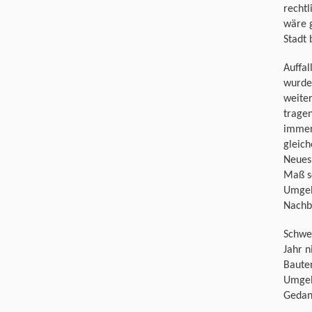
recht
wäre g
Stadt
Auffal
wurden
weiter
tragen
immer 
gleich
Neues 
Maß se
Umgeb
Nachb
Schwe
Jahr n
Bauten
Umgeb
Gedan