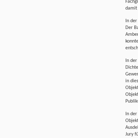
Fachg
damit 
In der
Der B
Amber
konnte
entsch
In der
Dichte
Gewer
in die
Objek
Objekt
Publik
In der
Objekt
Ausdeh
Jury f