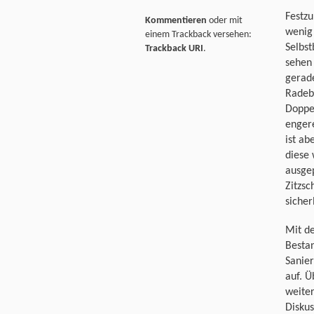
Festzu
Kommentieren
oder mit
wenig 
einem Trackback versehen:
Selbst
Trackback URI
.
sehen 
gerad
Radebe
Doppel
engere
ist a
diese 
ausgep
Zitzsc
sicher
Mit d
Besta
Sanier
auf. Ü
weiter
Diskus