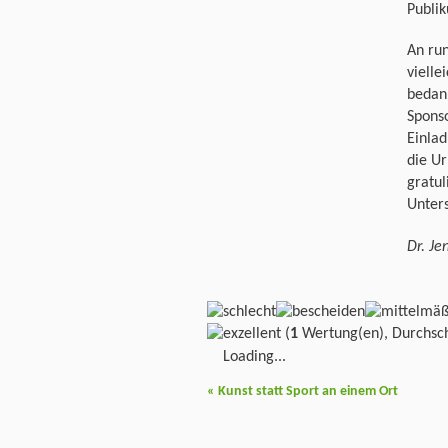
Publik
An run
vielle
bedank
Sponso
Einla
die Ur
gratul
Unter
Dr. J
(
1
Wertung(en), Durchsch
Loading...
«
Kunst statt Sport an einem Ort