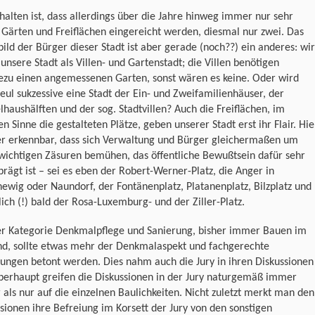
halten ist, dass allerdings über die Jahre hinweg immer nur sehr
Gärten und Freiflächen eingereicht werden, diesmal nur zwei. Das
bild der Bürger dieser Stadt ist aber gerade (noch??) ein anderes: wir
unsere Stadt als Villen- und Gartenstadt; die Villen benötigen
ezu einen angemessenen Garten, sonst wären es keine. Oder wird
ul sukzessive eine Stadt der Ein- und Zweifamilienhäuser, der
haushälften und der sog. Stadtvillen? Auch die Freiflächen, im
n Sinne die gestalteten Plätze, geben unserer Stadt erst ihr Flair. Hie
ber erkennbar, dass sich Verwaltung und Bürger gleichermaßen um
wichtigen Zäsuren bemühen, das öffentliche Bewußtsein dafür sehr
rägt ist – sei es eben der Robert-Werner-Platz, die Anger in
hewig oder Naundorf, der Fontänenplatz, Platanenplatz, Bilzplatz und
lich (!) bald der Rosa-Luxemburg- und der Ziller-Platz.
er Kategorie Denkmalpflege und Sanierung, bisher immer Bauen im
nd, sollte etwas mehr der Denkmalaspekt und fachgerechte
ungen betont werden. Dies nahm auch die Jury in ihren Diskussionen
berhaupt greifen die Diskussionen in der Jury naturgemäß immer
 als nur auf die einzelnen Baulichkeiten. Nicht zuletzt merkt man den
sionen ihre Befreiung im Korsett der Jury von den sonstigen