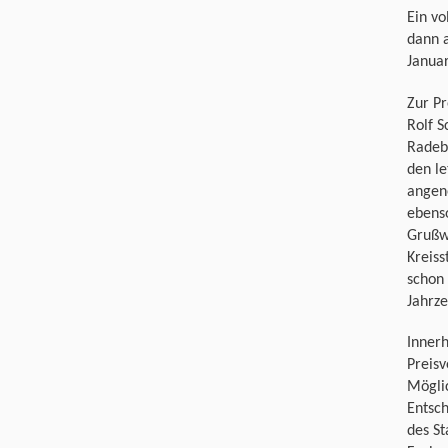
Ein vo
dann 
Januar
Zur Pr
Rolf 
Radebe
den le
angen
ebens
Grußwo
Kreiss
schon 
Jahrze
Innerh
Preisv
Mögli
Entsch
des St