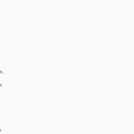
n,
s
n