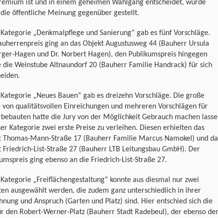
remium ist und in einem geheimen Wahlgang entscheidet, wurde
die öffentliche Meinung gegenüber gestellt.
 Kategorie „Denkmalpflege und Sanierung“ gab es fünf Vorschläge.
auherrenpreis ging an das Objekt Augustusweg 44 (Bauherr Ursula
ger-Hagen und Dr. Norbert Hagen), den Publikumspreis hingegen
 die Weinstube Altnaundorf 20 (Bauherr Familie Handrack) für sich
eiden.
 Kategorie „Neues Bauen“ gab es dreizehn Vorschläge. Die große
 von qualitätsvollen Einreichungen und mehreren Vorschlägen für
bebauten hatte die Jury von der Möglichkeit Gebrauch machen lasse
ser Kategorie zwei erste Preise zu verleihen. Diesen erhielten das
t Thomas-Mann-Straße 17 (Bauherr Familie Marcus Namokel) und da
 Friedrich-List-Straße 27 (Bauherr LTB Leitungsbau GmbH). Der
umspreis ging ebenso an die Friedrich-List-Straße 27.
 Kategorie „Freiflächengestaltung“ konnte aus diesmal nur zwei
en ausgewählt werden, die zudem ganz unterschiedlich in ihrer
nung und Anspruch (Garten und Platz) sind. Hier entschied sich die
ür den Robert-Werner-Platz (Bauherr Stadt Radebeul), der ebenso de