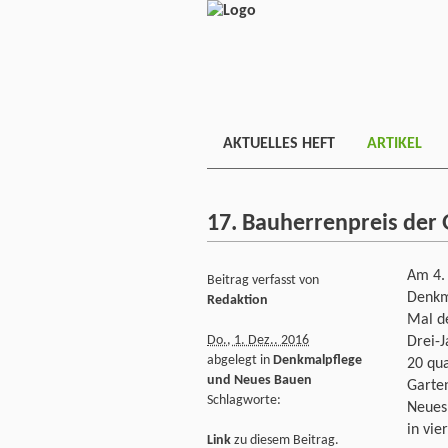
AKTUELLES HEFT
ARTIKEL
17. Bauherrenpreis der
Am 4.
Beitrag verfasst von
Denkm
Redaktion
Mal d
Do., 1. Dez.. 2016
Drei-J
abgelegt in
Denkmalpflege
20 qua
und Neues Bauen
Garte
Schlagworte:
Neues
in vie
Link
zu diesem Beitrag.