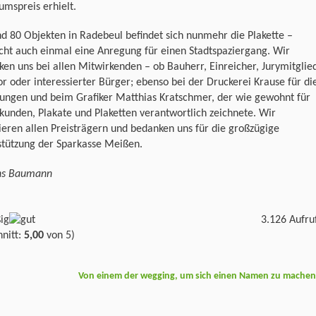
umspreis erhielt.
d 80 Objekten in Radebeul befindet sich nunmehr die Plakette –
icht auch einmal eine Anregung für einen Stadtspaziergang. Wir
en uns bei allen Mitwirkenden – ob Bauherr, Einreicher, Jurymitglie
r oder interessierter Bürger; ebenso bei der Druckerei Krause für di
dungen und beim Grafiker Matthias Kratschmer, der wie gewohnt für
kunden, Plakate und Plaketten verantwortlich zeichnete. Wir
ieren allen Preisträgern und bedanken uns für die großzügige
stützung der Sparkasse Meißen.
ens Baumann
3.126 Aufru
nitt:
5,00
von 5)
Von einem der wegging, um sich einen Namen zu mache