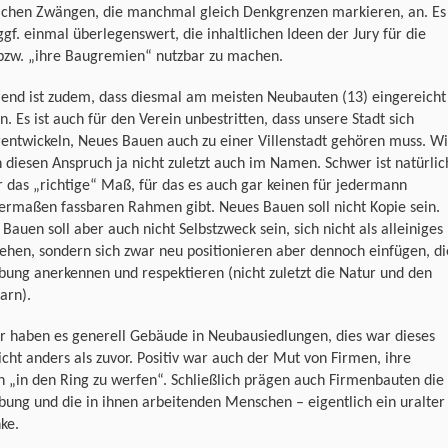
lichen Zwängen, die manchmal gleich Denkgrenzen markieren, an. Es
gf. einmal überlegenswert, die inhaltlichen Ideen der Jury für die
 bzw. „ihre Baugremien“ nutzbar zu machen.
lend ist zudem, dass diesmal am meisten Neubauten (13) eingereicht
. Es ist auch für den Verein unbestritten, dass unsere Stadt sich
entwickeln, Neues Bauen auch zu einer Villenstadt gehören muss. Wi
 diesen Anspruch ja nicht zuletzt auch im Namen. Schwer ist natürlic
das „richtige“ Maß, für das es auch gar keinen für jedermann
ermaßen fassbaren Rahmen gibt. Neues Bauen soll nicht Kopie sein.
Bauen soll aber auch nicht Selbstzweck sein, sich nicht als alleiniges
hen, sondern sich zwar neu positionieren aber dennoch einfügen, di
ung anerkennen und respektieren (nicht zuletzt die Natur und den
arn).
r haben es generell Gebäude in Neubausiedlungen, dies war dieses
icht anders als zuvor. Positiv war auch der Mut von Firmen, ihre
 „in den Ring zu werfen“. Schließlich prägen auch Firmenbauten die
ung und die in ihnen arbeitenden Menschen – eigentlich ein uralter
ke.