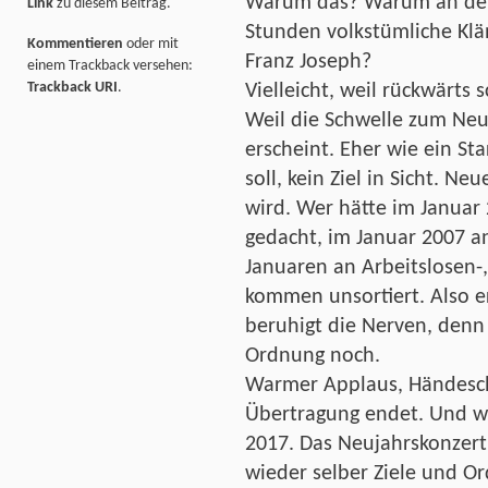
Warum das? Warum an der
Link
zu diesem Beitrag.
Stunden volkstümliche Klä
Kommentieren
oder mit
Franz Joseph?
einem Trackback versehen:
Trackback URI
.
Vielleicht, weil rückwärts 
Weil die Schwelle zum Neue
erscheint. Eher wie ein S
soll, kein Ziel in Sicht. Ne
wird. Wer hätte im Januar 
gedacht, im Januar 2007 an
Januaren an Arbeitslosen-,
kommen unsortiert. Also e
beruhigt die Nerven, denn 
Ordnung noch.
Warmer Applaus, Händesch
Übertragung endet. Und wi
2017. Das Neujahrskonzert 
wieder selber Ziele und O