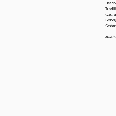
Usedo
Tradit
Gast u
Geneig
Gedank
Sasch