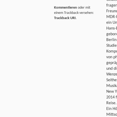
fragen
Kommentieren
oder mit
Freund
einem Trackback versehen:
MDR-Fi
Trackback URI
.
ein Un
Hans-E
gebore
Berlin
Studie
Kompo
von p
gepräg
und di
Wenzel
Seith
Musik
New Yo
2014 
Reise.
Ein Hö
Mittso