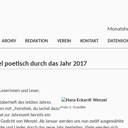
Monatshe
ARCHIV
REDAKTION
VEREIN
KONTAKT
DATENSC
l poetisch durch das Jahr 2017
Leserinnen und Leser,
oberheft des letzten Jahres
Foto: S. Graedtke
en mit „Feinslieb, du lachst dazu“
d zur Jahreszeit bereits ein
s Gedicht von Wenzel. Ab Januar werden uns nun zwölf ausgewählte
te und Lieder durch das neue Jahr begleiten. Viele werden sich