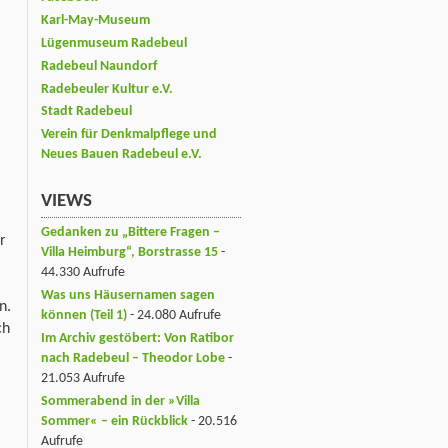
Karl-May-Museum
Lügenmuseum Radebeul
Radebeul Naundorf
Radebeuler Kultur e.V.
Stadt Radebeul
Verein für Denkmalpflege und
Neues Bauen Radebeul e.V.
VIEWS
Gedanken zu „Bittere Fragen –
r
Villa Heimburg“, Borstrasse 15
-
44.330 Aufrufe
Was uns Häusernamen sagen
n.
können (Teil 1)
- 24.080 Aufrufe
ch
Im Archiv gestöbert: Von Ratibor
nach Radebeul – Theodor Lobe
-
21.053 Aufrufe
Sommerabend in der »Villa
Sommer« – ein Rückblick
- 20.516
Aufrufe