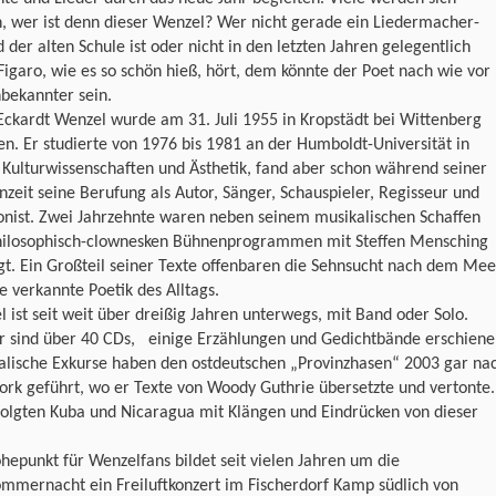
, wer ist denn dieser Wenzel? Wer nicht gerade ein Liedermacher-
 der alten Schule ist oder nicht in den letzten Jahren gelegentlich
garo, wie es so schön hieß, hört, dem könnte der Poet nach wie vor
bekannter sein.
ckardt Wenzel wurde am 31. Juli 1955 in Kropstädt bei Wittenberg
n. Er studierte von 1976 bis 1981 an der Humboldt-Universität in
 Kulturwissenschaften und Ästhetik, fand aber schon während seiner
nzeit seine Berufung als Autor, Sänger, Schauspieler, Regisseur und
nist. Zwei Jahrzehnte waren neben seinem musikalischen Schaffen
hilosophisch-clownesken Bühnenprogrammen mit Steffen Mensching
t. Ein Großteil seiner Texte offenbaren die Sehnsucht nach dem Mee
e verkannte Poetik des Alltags.
 ist seit weit über dreißig Jahren unterwegs, mit Band oder Solo.
er sind über 40 CDs, einige Erzählungen und Gedichtbände erschiene
alische Exkurse haben den ostdeutschen „Provinzhasen“ 2003 gar na
rk geführt, wo er Texte von Woody Guthrie übersetzte und vertonte.
folgten Kuba und Nicaragua mit Klängen und Eindrücken von dieser
hepunkt für Wenzelfans bildet seit vielen Jahren um die
mmernacht ein Freiluftkonzert im Fischerdorf Kamp südlich von