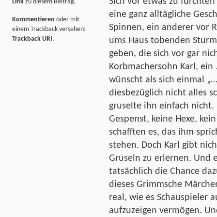
Sich vor etwas zu fürchten 
Link
zu diesem Beitrag.
eine ganz alltägliche Gesch
Kommentieren
oder mit
Spinnen, ein anderer vor R
einem Trackback versehen:
Trackback URI
.
ums Haus tobenden Sturmw
geben, die sich vor gar nic
Korbmachersohn Karl, ein J
wünscht als sich einmal „…
diesbezüglich nicht alles 
gruselte ihn einfach nicht
Gespenst, keine Hexe, kei
schafften es, das ihm spri
stehen. Doch Karl gibt nicht
Gruseln zu erlernen. Und e
tatsächlich die Chance daz
dieses Grimmsche Märchen 
real, wie es Schauspieler
aufzuzeigen vermögen. Un