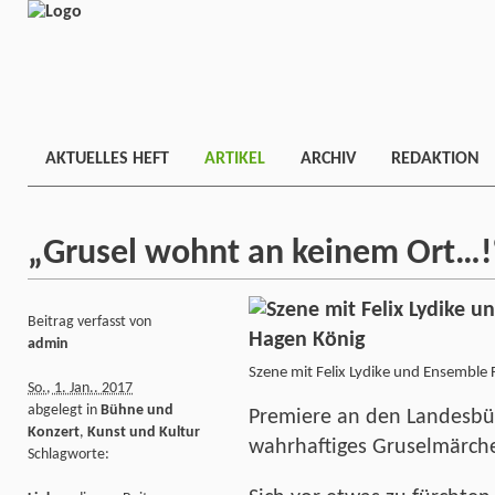
AKTUELLES HEFT
ARTIKEL
ARCHIV
REDAKTION
„Grusel wohnt an keinem Ort…!
Beitrag verfasst von
admin
Szene mit Felix Lydike und Ensemble
So., 1. Jan.. 2017
abgelegt in
Bühne und
Premiere an den Landesbü
Konzert
,
Kunst und Kultur
wahrhaftiges Gruselmärch
Schlagworte: