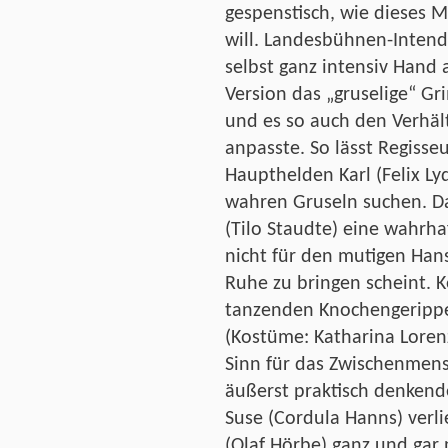
gespenstisch, wie dieses 
will. Landesbühnen-Inten
selbst ganz intensiv Hand 
Version das „gruselige“ G
und es so auch den Verhä
anpasste. So lässt Regisse
Haupthelden Karl (Felix Ly
wahren Gruseln suchen. D
(Tilo Staudte) eine wahrha
nicht für den mutigen Han
Ruhe zu bringen scheint. K
tanzenden Knochengeripp
(Kostüme: Katharina Lorenz
Sinn für das Zwischenmensc
äußerst praktisch denke
Suse (Cordula Hanns) ver
(Olaf Hörbe) ganz und gar