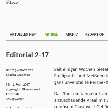
AKTUELLES HEFT
ARTIKEL
ARCHIV
REDAKTION
Editorial 2-17
Seit einigen Wochen bietet
Beitrag verfasst von
Sascha Graedtke
Freiligrath- und Meißnerst
ganz unverstellte Perspekt
Mi., 1. Feb.. 2017
abgelegt in
Glossen und
Das über ein Jahrzehnt ver
Editorials
Schlagworte:
anzuschauende Areal mit 
ruinösem Glasinvest-Gebä