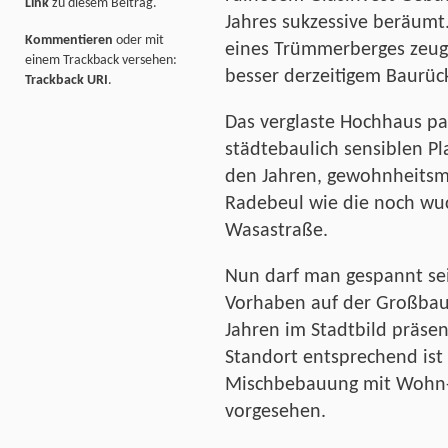
Link
zu diesem Beitrag.
Jahres sukzessive beräumt
Kommentieren
oder mit
eines Trümmerberges zeuge
einem Trackback versehen:
besser derzeitigem Baurück
Trackback URI
.
Das verglaste Hochhaus pas
städtebaulich sensiblen Pl
den Jahren, gewohnheitsmä
Radebeul wie die noch wuc
Wasastraße.
Nun darf man gespannt sein
Vorhaben auf der Großbaus
Jahren im Stadtbild präse
Standort entsprechend ist 
Mischbebauung mit Wohn-
vorgesehen.