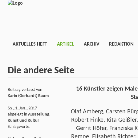
AKTUELLES HEFT
ARTIKEL
ARCHIV
REDAKTION
Die andere Seite
16 Künstler zeigen Maler
Beitrag verfasst von
Karin (Gerhardt) Baum
St
So., 1. Jan.. 2017
Olaf Amberg, Carsten Bürg
abgelegt in
Ausstellung
,
Robert Finke, Rita Geißler
Kunst und Kultur
Schlagworte:
Gerrit Höfer, Franziska 
Rempe, Elisabeth Richter,