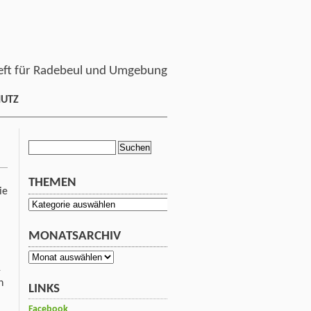
ft für Radebeul und Umgebung
HUTZ
Suchen
nach:
THEMEN
ie
Themen
MONATSARCHIV
Monatsarchiv
1
n
LINKS
Facebook