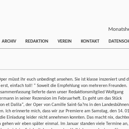
Monatshe
ARCHIV
REDAKTION
VEREIN
KONTAKT
DATENSC
per müsst ihr euch unbedingt ansehen. Sie ist klasse inszeniert und d
erst, einfach toll! “ Soweit die Empfehlung von mehreren Freunden.
usammenfassung lieferte dann unser Redaktionsmitglied Wolfgang
rmann in seiner Rezension im Februarheft. Es geht um das Stück
n et Dalila“, der Oper von Camille Saint-Sa?ns in den Landesbühnen
n. Ich erinnerte mich, dass wir zur Premiere am Samstag, den 14. 0
die Einladung leider nicht annehmen konnten. Das macht nix, dachte
a gehen wir eben später einmal. Im Januar standen viele Termine an,