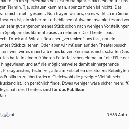
chaute ich im Spielzeitplan des ersten Halbjahres nach einem für uns
gen Termin. Tja, schauen kann man, aber zu finden ist nichts: Das
wird nicht mehr gespielt. Nun fragen wir uns, ob es wirklich im Sinne
Theaters ist, ein sicher mit erheblichem Aufwand inszeniertes und v
kum sehr gut angenommenes Stück schon nach wenigen Vorstellunge
em Spielplan des Stammhauses zu nehmen? Das Theater baut
echt Druck auf. Wir als Besucher „verrenken“ uns fast, um ein
mmtes Stück zu sehen. Oder aber wir müssen auf den Theaterbesuch
hten, weil wir es innerhalb eines kurzen Zeitraums nicht schaffen Gas
n. Ich hatte in einem früheren Editorial schon einmal auf die Fülle de
e hingewiesen und auf die möglicherweise damit einhergehende
, Protagonisten, Techniker, alle am Entstehen des Stückes Beteiligten
s Publikum zu überfordern. Gleichwohl die gezeigte Vielfalt sehr
ruckend ist, ich persönlich finde: Etwas weniger wäre sicher mehr, f
legschaft des Theaters
und für das Publikum
.
Rau
3.568 Aufru