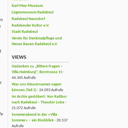
Karl-May-Museum
Lügenmuseum Radebeul
Radebeul Naundorf
om
Radebeuler Kultur e.V.
n
Stadt Radebeul
Verein für Denkmalpflege und
Neues Bauen Radebeul e.V.
t
VIEWS
r
Gedanken zu „Bittere Fragen –
Villa Heimburg“, Borstrasse 15
-
44.345 Aufrufe
ür
Was uns Häusernamen sagen
können (Teil 1)
- 24.093 Aufrufe
Im Archiv gestöbert: Von Ratibor
nach Radebeul – Theodor Lobe
-
21.072 Aufrufe
fe
Sommerabend in der »Villa
Sommer« – ein Rückblick
- 20.537
Aufrufe