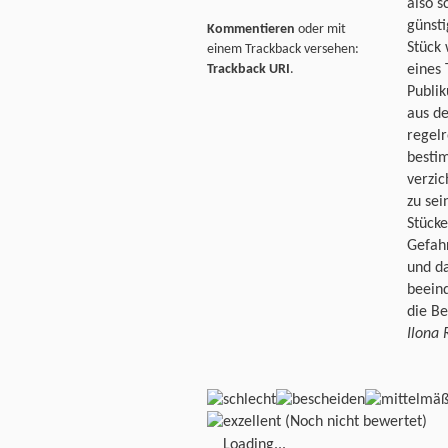
also s
günsti
Kommentieren
oder mit
Stück 
einem Trackback versehen:
Trackback URI
.
eines 
Publi
aus d
regelr
besti
verzic
zu sei
Stück
Gefahr
und da
beeind
die Be
Ilona 
(Noch nicht bewertet)
Loading...