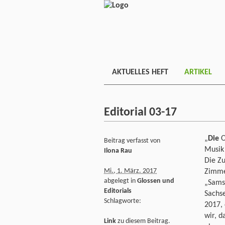
AKTUELLES HEFT
ARTIKEL
Editorial 03-17
„
Die
O
Beitrag verfasst von
Musik 
Ilona Rau
Die Z
Mi., 1. März. 2017
Zimme
abgelegt in
Glossen und
„Samso
Editorials
Sachse
Schlagworte:
2017, 
wir, d
Link
zu diesem Beitrag.