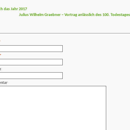
h das Jahr 2017
Julius Wilhelm Graebner – Vortrag anlässlich des 100. Todestage
*
*
e
ntar