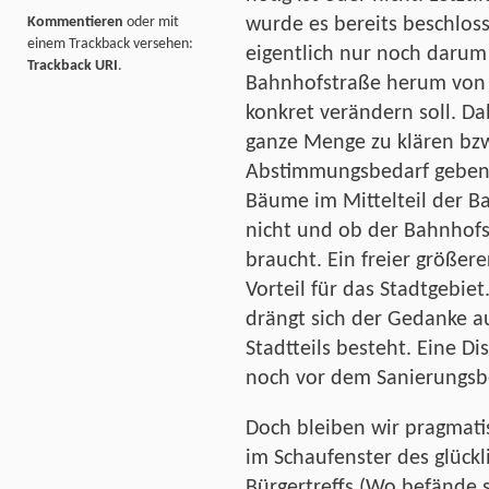
wurde es bereits beschloss
Kommentieren
oder mit
einem Trackback versehen:
eigentlich nur noch darum
Trackback URI
.
Bahnhofstraße herum von s
konkret verändern soll. Da
ganze Menge zu klären bz
Abstimmungsbedarf geben. 
Bäume im Mittelteil der 
nicht und ob der Bahnhof
braucht. Ein freier größer
Vorteil für das Stadtgebi
drängt sich der Gedanke au
Stadtteils besteht. Eine Di
noch vor dem Sanierungsb
Doch bleiben wir pragmati
im Schaufenster des glück
Bürgertreffs (Wo befände s