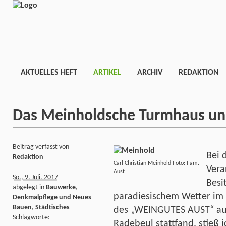
AKTUELLES HEFT
ARTIKEL
ARCHIV
REDAKTION
Das Meinholdsche Turmhaus und
Beitrag verfasst von
Bei 
Redaktion
Carl Christian Meinhold Foto: Fam.
Vera
Aust
So., 9. Juli. 2017
Besi
abgelegt in
Bauwerke
,
paradiesischem Wetter im 
Denkmalpflege und Neues
Bauen
,
Städtisches
des „WEINGUTES AUST“ auf
Schlagworte:
Radebeul stattfand, stieß 