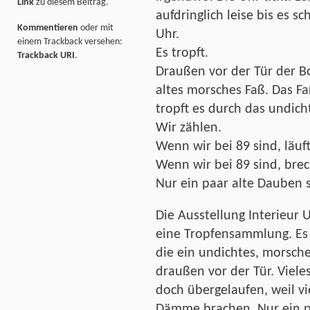
Link
zu diesem Beitrag.
aufdringlich leise bis es sc
Kommentieren
oder mit
Uhr.
einem Trackback versehen:
Es tropft.
Trackback URI
.
Draußen vor der Tür der B
altes morsches Faß. Das Faß
tropft es durch das undich
Wir zählen.
Wenn wir bei 89 sind, läuf
Wenn wir bei 89 sind, bre
Nur ein paar alte Dauben 
Die Ausstellung Interieur 
eine Tropfensammlung. Es 
die ein undichtes, morsch
draußen vor der Tür. Vieles
doch übergelaufen, weil vi
Dämme brachen. Nur ein pa