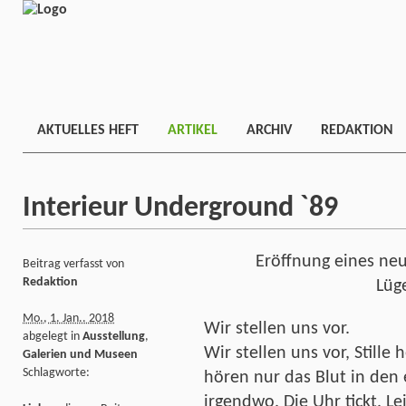
AKTUELLES HEFT
ARTIKEL
ARCHIV
REDAKTION
Interieur Underground `89
Eröffnung eines ne
Beitrag verfasst von
Redaktion
Lüg
Mo., 1. Jan.. 2018
Wir stellen uns vor.
abgelegt in
Ausstellung
,
Wir stellen uns vor, Stille
Galerien und Museen
Schlagworte:
hören nur das Blut in den
irgendwo. Die Uhr tickt. Lei