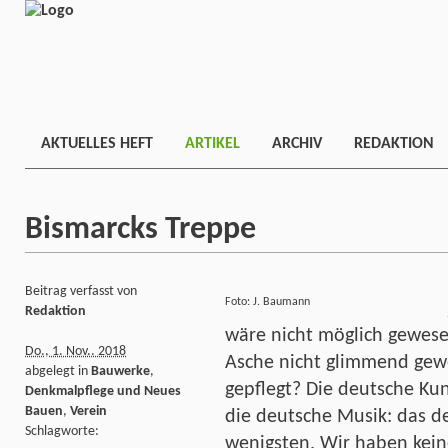
AKTUELLES HEFT
ARTIKEL
ARCHIV
REDAKTION
Bismarcks Treppe
Beitrag verfasst von
Foto: J. Baumann
Redaktion
wäre nicht möglich gewese
Do., 1. Nov.. 2018
Asche nicht glimmend gew
abgelegt in
Bauwerke
,
gepflegt? Die deutsche Kun
Denkmalpflege und Neues
Bauen
,
Verein
die deutsche Musik: das d
Schlagworte:
wenigsten. Wir haben kein