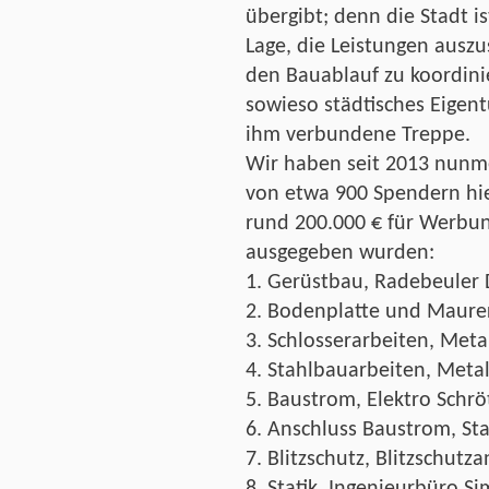
übergibt; denn die Stadt is
Lage, die Leistungen ausz
den Bauablauf zu koordini
sowieso städtisches Eigen
ihm verbundene Treppe.
Wir haben seit 2013 nunme
von etwa 900 Spendern hi
rund 200.000 € für Werbu
ausgegeben wurden:
1. Gerüstbau, Radebeuler
2. Bodenplatte und Maurer
3. Schlosserarbeiten, Met
4. Stahlbauarbeiten, Met
5. Baustrom, Elektro Schrö
6. Anschluss Baustrom, St
7. Blitzschutz, Blitzschut
8. Statik, Ingenieurbüro 