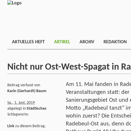
AKTUELLES HEFT
ARTIKEL
ARCHIV
REDAKTION
Nicht nur Ost-West-Spagat in R
Am 11. Mai fanden in Rade
Beitrag verfasst von
Karin (Gerhardt) Baum
Veranstaltungen statt: de
Sanierungsgebiet Ost und e
Sa., 1. Juni. 2019
Motto „Radebeul tanzt“ im
abgelegt in
Städtisches
Schlagworte:
wohin zuerst? Die Entsche
Radebeul-Ost aus, denn do
Link
zu diesem Beitrag.