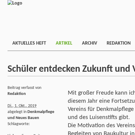
AKTUELLES HEFT
ARTIKEL
ARCHIV
REDAKTION
Schüler entdecken Zukunft und 
Beitrag verfasst von
Mit großer Freude kann ich
Redaktion
diesem Jahr eine Fortset
Di., 1. Okt.. 2019
Vereins für Denkmalpflege
abgelegt in
Denkmalpflege
und des Luisenstifts gibt.
und Neues Bauen
Schlagworte:
Die Motivation des Verein
Begleiten von Baukultur i