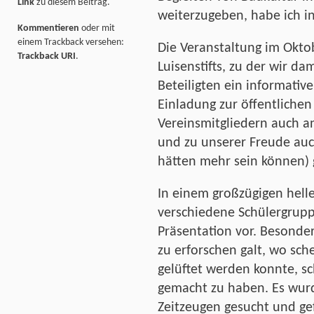
Link
zu diesem Beitrag.
weiterzugeben, habe ich i
Kommentieren
oder mit
einem Trackback versehen:
Die Veranstaltung im Okt
Trackback URI
.
Luisenstifts, zu der wir da
Beteiligten ein informativ
Einladung zur öffentliche
Vereinsmitgliedern auch a
und zu unserer Freude auc
hätten mehr sein können) g
In einem großzügigen hell
verschiedene Schülergrupp
Präsentation vor. Besonde
zu erforschen galt, wo sch
gelüftet werden konnte, s
gemacht zu haben. Es wurde
Zeitzeugen gesucht und g