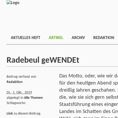
AKTUELLES HEFT
ARTIKEL
ARCHIV
REDAKTION
Radebeul geWENDEt
Das Motto, oder, wie wir d
Beitrag verfasst von
Redaktion
für den heutigen Abend spi
dreißig Jahren geschahen.
Di., 1. Okt.. 2019
die, wie sie sich gern selbs
abgelegt in
Alle Themen
Schlagworte:
Staatsführung eines einge
Landes im Schatten des Gr
Link
zu diesem Beitrag.