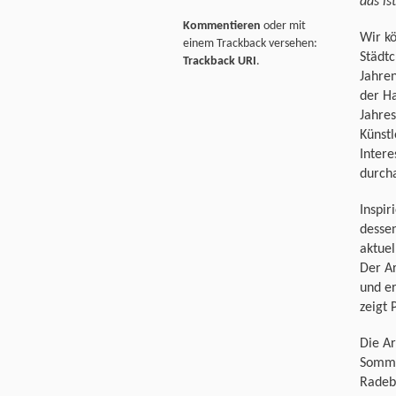
das ist
Kommentieren
oder mit
Wir kö
einem Trackback versehen:
Städtc
Trackback URI
.
Jahren
der Ha
Jahres
Künstl
Intere
durcha
Inspir
dessen
aktuel
Der Ar
und e
zeigt 
Die Ar
Somme
Radeb