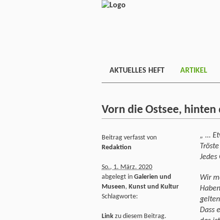
AKTUELLES HEFT
ARTIKEL
Vorn die Ostsee, hinten
„ … Et
Beitrag verfasst von
Tröste
Redaktion
Jedes 
So., 1. März. 2020
abgelegt in
Galerien und
Wir mö
Museen
,
Kunst und Kultur
Haben
Schlagworte:
gelten
Dass e
Link
zu diesem Beitrag.