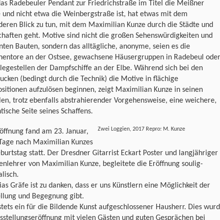
as Radebeuler Pendant zur Friedrichstraße im Titel die Meißner
 und nicht etwa die Weinbergstraße ist, hat etwas mit dem
eren Blick zu tun, mit dem Maximilian Kunze durch die Städte und
haften geht. Motive sind nicht die großen Sehenswürdigkeiten und
ten Bauten, sondern das alltägliche, anonyme, seien es die
nentore an der Ostsee, gewachsene Häusergruppen in Radebeul ode
legestellen der Dampfschiffe an der Elbe. Während sich bei den
ucken (bedingt durch die Technik) die Motive in flächige
itionen aufzulösen beginnen, zeigt Maximilian Kunze in seinen
len, trotz ebenfalls abstrahierender Vorgehensweise, eine weichere,
ische Seite seines Schaffens.
Zwei Loggien, 2017 Repro: M. Kunze
öffnung fand am 23. Januar,
 Tage nach Maximilian Kunzes
burtstag statt. Der Dresdner Gitarrist Eckart Poster und langjähriger
enlehrer von Maximilian Kunze, begleitete die Eröffnung soulig-
lisch.
as Gräfe ist zu danken, dass er uns Künstlern eine Möglichkeit der
ellung und Begegnung gibt.
 stets ein für die Bildende Kunst aufgeschlossener Hausherr. Dies wur
sstellungseröffnung mit vielen Gästen und guten Gesprächen bei