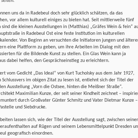
 selten.“
nnen uns da in Radebeul doch sehr glücklich schätzen, da das
hen, vor allem kulturell einiges zu bieten hat. Seit mittlerweile fünf
 sind die kleinen Ausstellungen in (Matthias) „Gräfes Wein & fein“ a
uptstraße in Radebeul Ost eine feste Institution im kulturellen
kalender. Von Beginn an versuchten die Initiatoren jungen und ältere
ern eine Plattform zu geben, um ihre Arbeiten im Dialog mit den
ssierten für die Bildende Kunst zu stellen. Ein Glas Wein kann ja
us dabei helfen, den Gesprächseinstieg zu erleichtern.
iert vom Gedicht „Das Ideal“ von Kurt Tucholsky aus dem Jahr 1927,
 Schlussvers im obigen Zitat zu lesen ist, entlehnt sich der Titel der
len Ausstellung „Vorn die Ostsee, hinten die Meißner Straße“.
chitekt Maximilian Kunze, der seit seiner Kindheit zeichnet – inspirie
rmuntert durch Großvater Günter Schmitz und Vater Dietmar Kunze –
Pastelle und Siebdrucke.
beiten lassen sich, wie der Titel der Ausstellung sagt, zwischen seine
raufenthalten auf Rügen und seinem Lebensmittelpunkt Dresden u
eul geografisch einordnen.