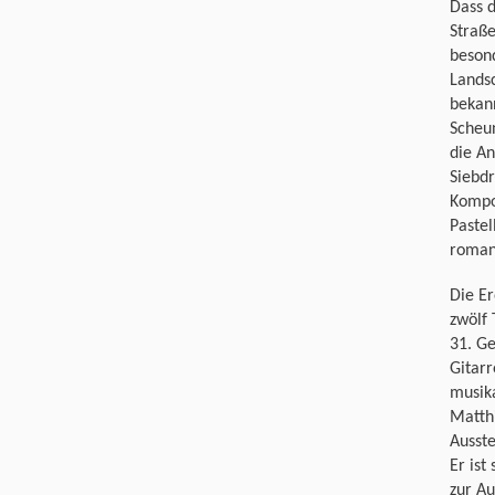
Dass d
Straße
besond
Landsc
bekann
Scheu
die An
Siebdr
Kompos
Pastel
romant
Die Er
zwölf
31. Ge
Gitarr
musika
Matthi
Ausst
Er ist
zur Au