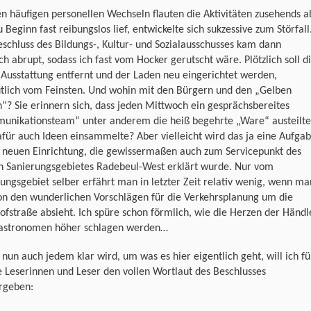
n häufigen personellen Wechseln flauten die Aktivitäten zusehends a
 Beginn fast reibungslos lief, entwickelte sich sukzessive zum Störfall
schluss des Bildungs-, Kultur- und Sozialausschusses kam dann
ch abrupt, sodass ich fast vom Hocker gerutscht wäre. Plötzlich soll d
Ausstattung entfernt und der Laden neu eingerichtet werden,
tlich vom Feinsten. Und wohin mit den Bürgern und den „Gelben
“? Sie erinnern sich, dass jeden Mittwoch ein gesprächsbereites
unikationsteam“ unter anderem die heiß begehrte „Ware“ austeilte
für auch Ideen einsammelte? Aber vielleicht wird das ja eine Aufga
r neuen Einrichtung, die gewissermaßen auch zum Servicepunkt des
n Sanierungsgebietes Radebeul-West erklärt wurde. Nur vom
ungsgebiet selber erfährt man in letzter Zeit relativ wenig, wenn ma
on den wunderlichen Vorschlägen für die Verkehrsplanung um die
fstraße absieht. Ich spüre schon förmlich, wie die Herzen der Händl
astronomen höher schlagen werden…
nun auch jedem klar wird, um was es hier eigentlich geht, will ich fü
 Leserinnen und Leser den vollen Wortlaut des Beschlusses
rgeben: