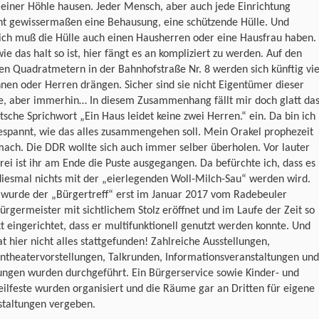
 einer Höhle hausen. Jeder Mensch, aber auch jede Einrichtung
ht gewissermaßen eine Behausung, eine schützende Hülle. Und
ich muß die Hülle auch einen Hausherren oder eine Hausfrau haben.
ie das halt so ist, hier fängt es an kompliziert zu werden. Auf den
n Quadratmetern in der Bahnhofstraße Nr. 8 werden sich künftig vi
nen oder Herren drängen. Sicher sind sie nicht Eigentümer dieser
, aber immerhin… In diesem Zusammenhang fällt mir doch glatt da
tsche Sprichwort „Ein Haus leidet keine zwei Herren.“ ein. Da bin ich
espannt, wie das alles zusammengehen soll. Mein Orakel prophezeit
ach. Die DDR wollte sich auch immer selber überholen. Vor lauter
ei ist ihr am Ende die Puste ausgegangen. Da befürchte ich, dass es
iesmal nichts mit der „eierlegenden Woll-Milch-Sau“ werden wird.
 wurde der „Bürgertreff“ erst im Januar 2017 vom Radebeuler
rgermeister mit sichtlichem Stolz eröffnet und im Laufe der Zeit so
t eingerichtet, dass er multifunktionell genutzt werden konnte. Und
t hier nicht alles stattgefunden! Zahlreiche Ausstellungen,
ntheatervorstellungen, Talkrunden, Informationsveranstaltungen und
ungen wurden durchgeführt. Ein Bürgerservice sowie Kinder- und
eilfeste wurden organisiert und die Räume gar an Dritten für eigene
staltungen vergeben.