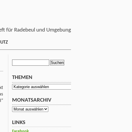
ft für Radebeul und Umgebung
HUTZ
Suchen
nach:
THEMEN
Themen
kt
as
MONATSARCHIV
l“
Monatsarchiv
LINKS
Facebook