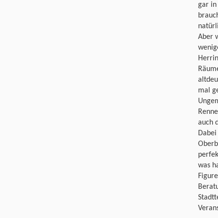
gar in
brauc
natürl
Aber w
wenige
Herrin
Räume
altdeu
mal g
Ungem
Renner
auch d
Dabei
Oberbü
perfek
was ha
Figure
Berat
Stadtt
Veran