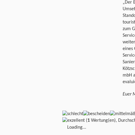
„Der B
Umset
Stando
touri
zum G
Servic
weite
eines 
Servic
Sanier
Kötzsc
mbH a
evalui
Euer 
(
1
Wertung(en), Durchsch
Loading...