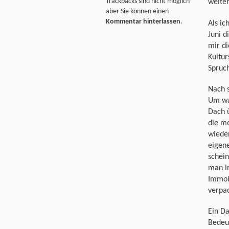
Trackbacks sind nicht möglich
weiter
aber Sie können einen
Kommentar hinterlassen
.
Als ic
Juni d
mir di
Kultur
Spruc
Nach 
Um was
Dach ü
die m
wieder
eigene
schein
man ir
Immob
verpac
Ein Da
Bedeut