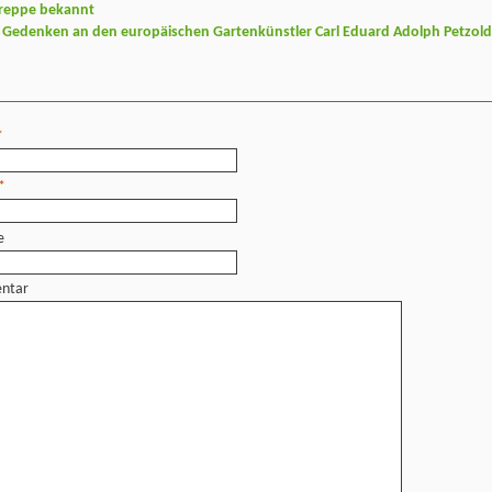
treppe bekannt
 Gedenken an den europäischen Gartenkünstler Carl Eduard Adolph Petzol
*
*
e
ntar