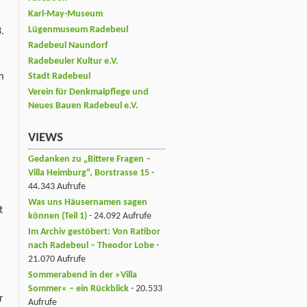
Karl-May-Museum
Lügenmuseum Radebeul
.
Radebeul Naundorf
Radebeuler Kultur e.V.
m
Stadt Radebeul
Verein für Denkmalpflege und
Neues Bauen Radebeul e.V.
VIEWS
Gedanken zu „Bittere Fragen –
Villa Heimburg“, Borstrasse 15
-
44.343 Aufrufe
Was uns Häusernamen sagen
t
können (Teil 1)
- 24.092 Aufrufe
Im Archiv gestöbert: Von Ratibor
nach Radebeul – Theodor Lobe
-
21.070 Aufrufe
Sommerabend in der »Villa
Sommer« – ein Rückblick
- 20.533
r
Aufrufe