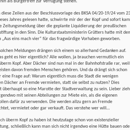
hin als Bürgertreff zur Verfügung stehen.
h diese Zeilen aus der Beschlussvorlage des BKSA 04/20-19/24 vom 23
ieses Jahres gelesen hatte, schwirrte mir der der Kopf und sofort kam
e Zeitungsmeldung über die geplante Liquidierung der preußischen
stiftung in den Sinn. Die Kulturstaatsministerin Grütters hatte mit de
h „Aus eins mach vier“ für das fragwürdige Vorhaben geworben.
solchen Meldungen drängen sich einem so allerhand Gedanken auf.
 geht es hier eigentlich? Alle wollen, ja brauchen vermutlich ein
berm Kopf. Aber Dächer sind nun mal in der Bahnhofstraße rar, weil
eisten davon fremden Menschen gehören. Und da drängt sich schon
 eine Frage auf: Warum eigentlich muss die Stadt die wenigen
n Dächer an Fremde vermieten, statt sie selbst zu nutzen? Dies
t überhaupt so eine Marotte der Stadtverwaltung zu sein. Lieber zieh
gendwo mit seinen Abteilungen zur Miete ein, als die eigenen
ilen dafür zu verwenden. Die werden allzu gern an Fremde
htet, vermietet oder gar verkauft. Das verstehe wer will…
ch überm Kopf zu haben ist heutzutage schon von existenzieller
ung, schließlich kann man sich nicht irgendwo eine Hütte bauen ode