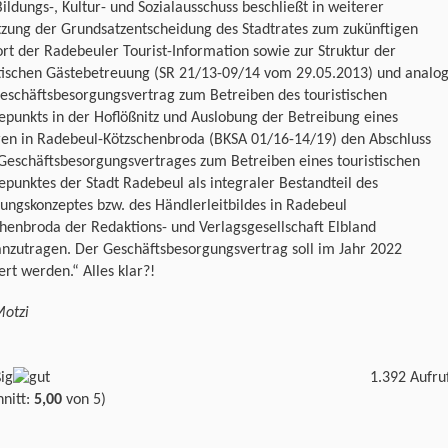
ildungs-, Kultur- und Sozialausschuss beschließt in weiterer
zung der Grundsatzentscheidung des Stadtrates zum zukünftigen
rt der Radebeuler Tourist-Information sowie zur Struktur der
stischen Gästebetreuung (SR 21/13-09/14 vom 29.05.2013) und analo
eschäftsbesorgungsvertrag zum Betreiben des touristischen
epunkts in der Hoflößnitz und Auslobung der Betreibung eines
ren in Radebeul-Kötzschenbroda (BKSA 01/16-14/19) den Abschluss
Geschäftsbesorgungsvertrages zum Betreiben eines touristischen
epunktes der Stadt Radebeul als integraler Bestandteil des
ungskonzeptes bzw. des Händlerleitbildes in Radebeul
henbroda der Redaktions- und Verlagsgesellschaft Elbland
nzutragen. Der Geschäftsbesorgungsvertrag soll im Jahr 2022
ert werden.“ Alles klar?!
Motzi
1.392 Aufru
nitt:
5,00
von 5)