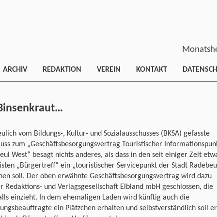
Monatshe
ARCHIV
REDAKTION
VEREIN
KONTAKT
DATENSC
 Binsenkraut…
ulich vom Bildungs-, Kultur- und Sozialausschusses (BKSA) gefasste
luss zum „Geschäftsbesorgungsvertrag Touristischer Informationspun
ul West“ besagt nichts anderes, als dass in den seit einiger Zeit etw
sten „Bürgertreff“ ein „touristischer Servicepunkt der Stadt Radebeu
hen soll. Der oben erwähnte Geschäftsbesorgungsvertrag wird dazu
r Redaktions- und Verlagsgesellschaft Elbland mbH geschlossen, die
lls einzieht. In dem ehemaligen Laden wird künftig auch die
ungsbeauftragte ein Plätzchen erhalten und selbstverständlich soll er