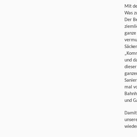
Mit de
Was zu
Der Be
ziemli
ganze 
vermu
Säcken
„Komm
und da
diese
ganze
Sanier
mal v
Bahnho
und G
Damit 
unsere
wiede