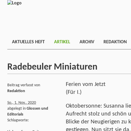
AKTUELLES HEFT
ARTIKEL
ARCHIV
REDAKTION
Radebeuler Miniaturen
Ferien vom Jetzt
Beitrag verfasst von
Redaktion
(Für I.)
So., 1. Nov.. 2020
Oktobersonne: Susanna lieb
abgelegt in
Glossen und
Aufrecht stolz und schön 
Editorials
Schlagworte:
Blicke der Neugierigen zu
gestiegen. Nun sitzt sie 