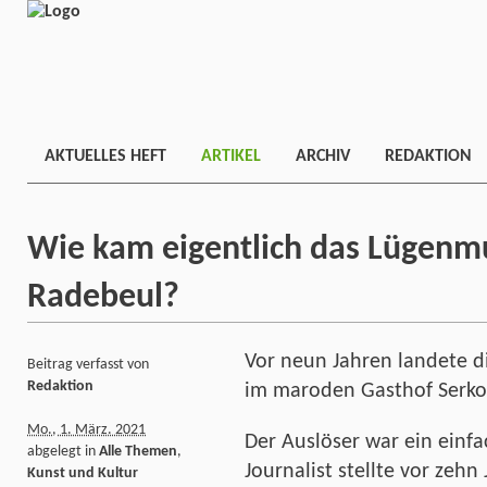
AKTUELLES HEFT
ARTIKEL
ARCHIV
REDAKTION
Wie kam eigentlich das Lügen
Radebeul?
Vor neun Jahren landete d
Beitrag verfasst von
Redaktion
im maroden Gasthof Serko
Mo., 1. März. 2021
Der Auslöser war ein einfac
abgelegt in
Alle Themen
,
Journalist stellte vor zeh
Kunst und Kultur