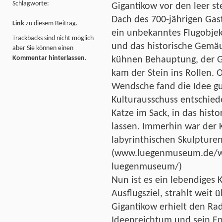
Schlagworte:
Gigantikow vor den leer s
Dach des 700-jährigen Gast
Link
zu diesem Beitrag.
ein unbekanntes Flugobjekt
Trackbacks sind nicht möglich
und das historische Gemäu
aber Sie können einen
Kommentar hinterlassen
.
kühnen Behauptung, der 
kam der Stein ins Rollen. 
Wendsche fand die Idee gu
Kulturausschuss entschie
Katze im Sack, in das hist
lassen. Immerhin war der 
labyrinthischen Skulpture
(www.luegenmuseum.de/wi
luegenmuseum/)
Nun ist es ein lebendiges 
Ausflugsziel, strahlt weit
Gigantikow erhielt den Ra
Ideenreichtum und sein En