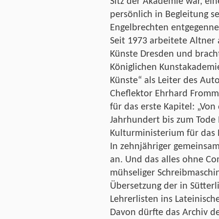
Sitz der Akademie war, ein
persönlich in Begleitung s
Engelbrechten entgegenn
Seit 1973 arbeitete Altner
Künste Dresden und bracht
Königlichen Kunstakademie
Künste“ als Leiter des Aut
Cheflektor Ehrhard Frommh
für das erste Kapitel: „Vo
Jahrhundert bis zum Tode 
Kulturministerium für das 
In zehnjähriger gemeinsam
an. Und das alles ohne Co
mühseliger Schreibmaschi
Übersetzung der in Sütterli
Lehrerlisten ins Lateinisc
Davon dürfte das Archiv d