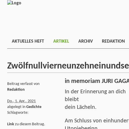
AKTUELLES HEFT
ARTIKEL
ARCHIV
REDAKTION
Zwölfnullvierneunzehneinundse
in memoriam JURI GAG
Beitrag verfasst von
Redaktion
In der Erinnerung an dich
bleibt
Do., 1. Apr.. 2021
dein Lächeln.
abgelegt in
Gedichte
Schlagworte:
Am Schluss von einhunder
Link
zu diesem Beitrag.
Utopiebeginn