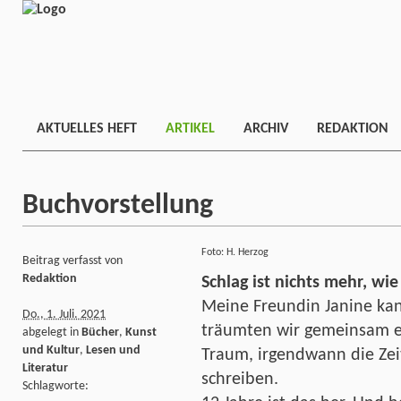
AKTUELLES HEFT
ARTIKEL
ARCHIV
REDAKTION
Buchvorstellung
Foto: H. Herzog
Beitrag verfasst von
Redaktion
Schlag ist nichts mehr, wie
Meine Freundin Janine kann
Do., 1. Juli. 2021
träumten wir gemeinsam e
abgelegt in
Bücher
,
Kunst
und Kultur
,
Lesen und
Traum, irgendwann die Zei
Literatur
schreiben.
Schlagworte: