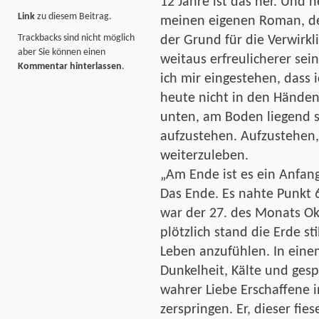
12 Jahre ist das her. Und h
Link
zu diesem Beitrag.
meinen eigenen Roman, d
Trackbacks sind nicht möglich
der Grund für die Verwirk
aber Sie können einen
weitaus erfreulicherer sein
Kommentar hinterlassen
.
ich mir eingestehen, dass 
heute nicht in den Hände
unten, am Boden liegend sc
aufzustehen. Aufzustehen
weiterzuleben.
„Am Ende ist es ein Anfan
Das Ende. Es nahte Punkt 
war der 27. des Monats Ok
plötzlich stand die Erde sti
Leben anzufühlen. In eine
Dunkelheit, Kälte und gespü
wahrer Liebe Erschaffene 
zerspringen. Er, dieser fie