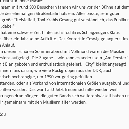
er Haustür, ohne Maske!
nsam mit rund 300 Besuchern fanden wir uns vor der Bühne auf de
e des ehemaligen Straßenbahnhofs ein. Alles passte, sehr guter
 große Titelvielfalt, Toni Krahls Gesang gut verständlich, das Publik
 „dabei“.
 hat eine schwere Zeit hinter sich: Tod ihres Schlagzeugers Klaus
, über ein Jahr keine Auftritte. Das Konzert in Coswig gelang erst im
n Anlauf.
an diesem schönen Sommerabend mit Vollmond waren die Musiker
stens aufgelegt. Die Zugabe – wie kann es anders sein „Am Fenster“
it Elan geboten und enthusiastisch gefeiert. „City“ bleibt angesagt!
rinnern uns daran, wie viele Rockgruppen aus der DDR, auch
erisch hochrangige, um 1990 vor gering gefüllten
standen, oder als Vorband von internationalen Größen ausgebuht un
fiffen wurden. Das war hart! Jetzt freuen sich alle wieder, weil
erungen dran hängen, die guten Bands sich weiterentwickelt haben u
wir gemeinsam mit den Musikern älter werden.
Rau