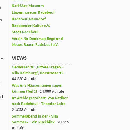
Karl-May-Museum
m
Lügenmuseum Radebeul
Radebeul Naundorf
um
Radebeuler Kultur e.V.
Stadt Radebeul
Verein für Denkmalpflege und
Neues Bauen Radebeul e.V.
VIEWS
 –
Gedanken zu „Bittere Fragen –
Villa Heimburg“, Borstrasse 15
-
44.330 Aufrufe
d
Was uns Häusernamen sagen
können (Teil 1)
- 24.080 Aufrufe
nd
Im Archiv gestöbert: Von Ratibor
nach Radebeul – Theodor Lobe
-
21.053 Aufrufe
Sommerabend in der »Villa
Sommer« – ein Rückblick
- 20.516
Aufrufe