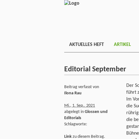
AKTUELLES HEFT
ARTIKEL
Editorial September
Der So
Beitrag verfasst von
führt 
Ilona Rau
Im Vor
Mi., 1. Sep.. 2021
die Su
abgelegt in
Glossen und
rühri
Editorials
die be
Schlagworte:
gesta
Bühnen
Link
zu diesem Beitrag.