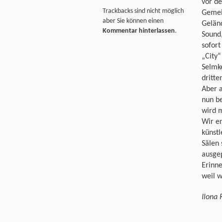
vor d
Trackbacks sind nicht möglich
Gemei
aber Sie können einen
Geländ
Kommentar hinterlassen
.
Sound,
sofort
„City“
Selmke
dritte
Aber 
nun be
wird m
Wir e
künstl
Sälen 
ausgep
Erinn
weil 
Ilona 