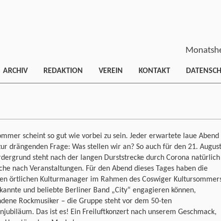
Monatshe
ARCHIV
REDAKTION
VEREIN
KONTAKT
DATENSC
mmer scheint so gut wie vorbei zu sein. Jeder erwartete laue Abend
zur drängenden Frage: Was stellen wir an? So auch für den 21. August
dergrund steht nach der langen Durststrecke durch Corona natürlich
che nach Veranstaltungen. Für den Abend dieses Tages haben die
gen örtlichen Kulturmanager im Rahmen des Coswiger Kultursommer
kannte und beliebte Berliner Band „City“ engagieren können,
ndene Rockmusiker – die Gruppe steht vor dem 50-ten
jubiläum. Das ist es! Ein Freiluftkonzert nach unserem Geschmack,