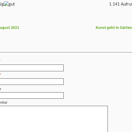
1.141 Aufru
August 2021
Kunst geht in Gärte
*
*
e
ntar