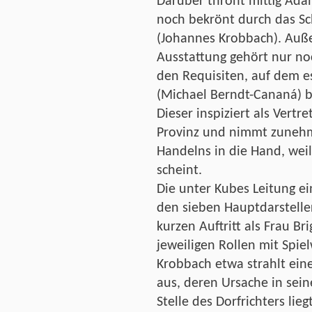
Darüber thront mittig Adam
noch bekrönt durch das Sch
(Johannes Krobbach). Auße
Ausstattung gehört nur noc
den Requisiten, auf dem es
(Michael Berndt-Cananá) 
Dieser inspiziert als Vertr
Provinz und nimmt zunehm
Handelns in die Hand, wei
scheint.
Die unter Kubes Leitung ei
den sieben Hauptdarsteller
kurzen Auftritt als Frau Bri
jeweiligen Rollen mit Spie
Krobbach etwa strahlt eine
aus, deren Ursache in se
Stelle des Dorfrichters li