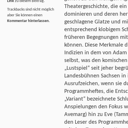
Link
zu diesem Beitrag.
Theatergeschichte, die ein
Trackbacks sind nicht möglich
dominieren und deren her
aber Sie können einen
Kommentar hinterlassen
.
geschlagene Glatze und mis
entsprechend klobigem Sch
früheren Begegnungen mit 
können. Diese Merkmale di
Indizien in dem von Adam 
selbst, was den komischen 
„Lustspiel“ seit jeher begr
Landesbühnen Sachsen in i
Ausrufzeichen, wenn sie d
Programmheftes, die Entsch
„Variant“ bezeichnete Sch
Anspielungen den Fokus w
Avemarg) hin zu Eve (Tammy
den Leser des Programmhef