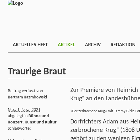
AKTUELLES HEFT
ARTIKEL
ARCHIV
REDAKTION
Traurige Braut
Zur Premiere von Heinrich 
Beitrag verfasst von
Bertram Kazmirowski
Krug“ an den Landesbühne
Mo., 1. Nov.. 2021
»Der zerbrochene Krug« mit Tammy Girke Foto
abgelegt in
Bühne und
Dorfrichters Adam aus Hein
Konzert
,
Kunst und Kultur
Schlagworte:
zerbrochene Krug” (1808 
gehört zu den wenigen Fig