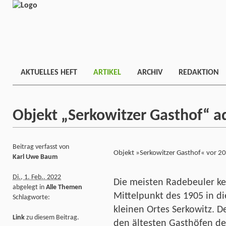
AKTUELLES HEFT
ARTIKEL
ARCHIV
REDAKTION
Objekt „Serkowitzer Gasthof“ a
Beitrag verfasst von
Objekt »Serkowitzer Gasthof« vor 2
Karl Uwe Baum
Di., 1. Feb.. 2022
Die meisten Radebeuler k
abgelegt in
Alle Themen
Mittelpunkt des 1905 in d
Schlagworte:
kleinen Ortes Serkowitz. 
Link
zu diesem Beitrag.
den ältesten Gasthöfen de