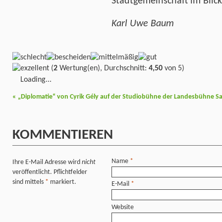
Stadtgemeinschaft im Blic
Karl Uwe Baum
(
2
Wertung(en), Durchschnitt:
4,50
von 5)
Loading...
«
„Diplomatie“ von Cyrik Gély auf der Studiobühne der Landesbühne S
KOMMENTIEREN
Name
*
Ihre E-Mail Adresse wird
nicht
veröffentlicht. Pflichtfelder
sind mittels
*
markiert.
E-Mail
*
Website