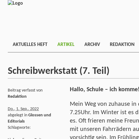
AKTUELLES HEFT
ARTIKEL
ARCHIV
REDAKTION
Schreibwerkstatt (7. Teil)
Hallo, Schule – ich komme
Beitrag verfasst von
Redaktion
Mein Weg von zuhause in 
Do., 1. Sep.. 2022
7.25Uhr. Im Winter ist es
abgelegt in
Glossen und
es. Oft frieren meine Fre
Editorials
Schlagworte:
mit unseren Fahrrädern auf
vorsichtig sein. Im Frühling 