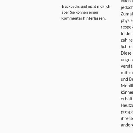
Nach ü
Trackbacks sind nicht möglich
jedoch
aber Sie können einen
Zumal 
Kommentar hinterlassen
.
physis
respek
In der
zahlre
Schrei
Diese
ungete
verstä
mit zu
und Be
Mobil
könne
erhält
Heutzu
prosp
ihrers
andere