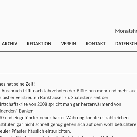
Monatshe
ARCHIV
REDAKTION
VEREIN
KONTAKT
DATENSC
hes hat seine Zeit!
 Ausspruch trifft nach Jahrzehnten der Blüte nun mehr und mehr auc
e bisher verstreuten Bankhäuser zu. Spätestens seit der
irtschaftskrise von 2008 spricht man gar herzerwärmend von
eidenden“ Banken.
90 und eingeführter neuer harter Währung konnte es zahlreichen
stituten gar nicht schnell genug gehen sich auf dem wohl betuchtere
uler Pflaster häuslich einzurichten.