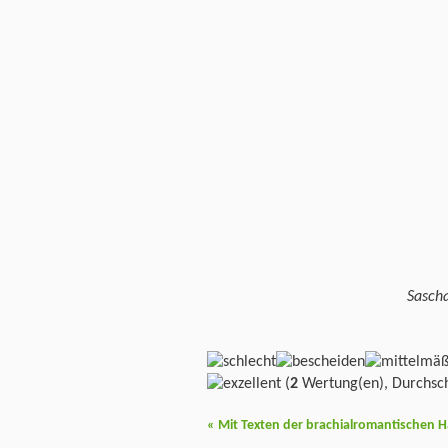
Sasch
(
2
Wertung(en), Durchsch
«
Mit Texten der brachialromantischen H