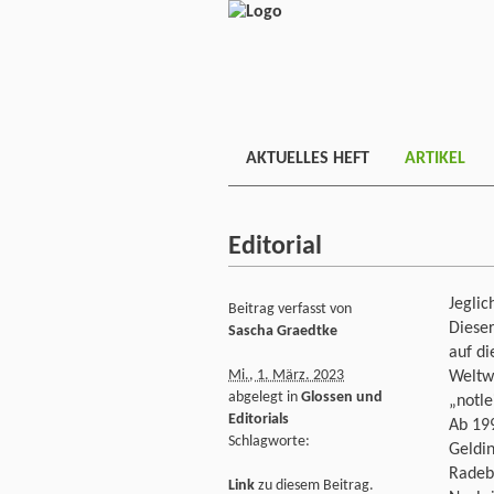
AKTUELLES HEFT
ARTIKEL
Editorial
Jeglic
Beitrag verfasst von
Dieser
Sascha Graedtke
auf di
Mi., 1. März. 2023
Weltw
abgelegt in
Glossen und
„notl
Editorials
Ab 19
Schlagworte:
Geldin
Radebe
Link
zu diesem Beitrag.