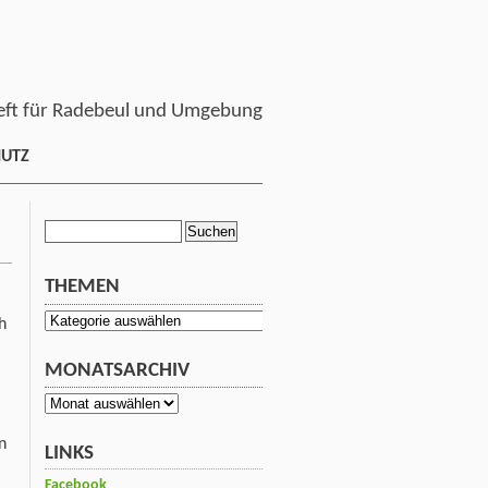
ft für Radebeul und Umgebung
HUTZ
Suchen
nach:
THEMEN
Themen
h
MONATSARCHIV
Monatsarchiv
n
LINKS
Facebook