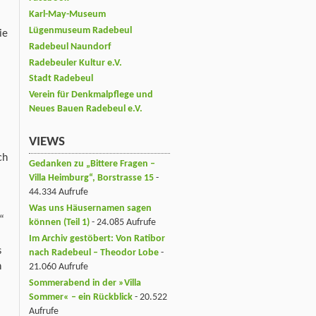
Karl-May-Museum
Lügenmuseum Radebeul
ie
Radebeul Naundorf
Radebeuler Kultur e.V.
Stadt Radebeul
Verein für Denkmalpflege und
Neues Bauen Radebeul e.V.
VIEWS
ch
Gedanken zu „Bittere Fragen –
Villa Heimburg“, Borstrasse 15
-
44.334 Aufrufe
Was uns Häusernamen sagen
“
können (Teil 1)
- 24.085 Aufrufe
Im Archiv gestöbert: Von Ratibor
s
nach Radebeul – Theodor Lobe
-
n
21.060 Aufrufe
Sommerabend in der »Villa
Sommer« – ein Rückblick
- 20.522
Aufrufe