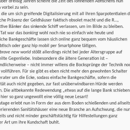
ber dreißig Jahren scheint die Zeit des lohnenden Abfischens nun
 vorbei zu sein.
die um sich greifende Digitalisierung mit all ihren Sparpotentialen d
che Präsenz der Geldhäuser faktisch obsolet macht und die R…,
tive Bänker das sinkende Schiff verlassen, um im Bilde zu bleiben.
 Tat war das
banking
wohl noch nie so einfach wie heute und
iche Bankgeschäfte lassen sich
online
ganz bequem vom häuslichen
btisch oder ganz hip mobil per Smartphone tätigen.
brave new world
stößt allerdings nicht bei jeder Altersgruppe auf
ilte Gegenliebe. Insbesondere die ältere Generation ist –
ndlicherweise – nicht immer willens die Bocksprünge der Technik no
 vollführen. Für sie gibt es eben nicht mehr den gewohnten Schalter
rater um die Ecke, sodass einfache Bankgeschäfte, sofern die
ität auch nicht gegeben, zur fast unüberwindbaren Hürde werden
n. Die altbekannte Redewendung „etwas auf die lange Bank schieben
 hier so ganz ungewollt eine völlig neue Lesart!
tage erlebt nun in Form der aus dem Boden schießenden und allseit
erierenden Sanitätshäuser eine neue Branche an Aufschwung, die nu
eits und nicht minder geschäftstüchtig für Hilfestellungen ganz
r Art um ihre Kundschaft buhlt.