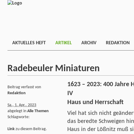
AKTUELLES HEFT
ARTIKEL
ARCHIV
REDAKTION
Radebeuler Miniaturen
1623 – 2023: 400 Jahre
Beitrag verfasst von
IV
Redaktion
Haus und Herrschaft
Sa., 1. Apr.. 2023
abgelegt in
Alle Themen
Viel hat sich nicht geänder
Schlagworte:
das beredte Schweigen hine
Haus in der Lößnitz muß si
Link
zu diesem Beitrag.