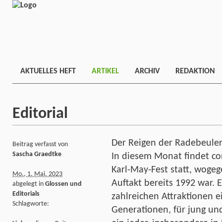
AKTUELLES HEFT
ARTIKEL
ARCHIV
REDAKTION
Editorial
Der Reigen der Radebeuler
Beitrag verfasst von
Sascha Graedtke
In diesem Monat findet c
Karl-May-Fest statt, wogeg
Mo., 1. Mai. 2023
Auftakt bereits 1992 war. 
abgelegt in
Glossen und
Editorials
zahlreichen Attraktionen 
Schlagworte:
Generationen, für jung und