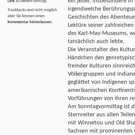
ein jeder, insbesondere i
Link
zu diesem Beitrag.
irgendwelche Berührungsp
Trackbacks sind nicht möglich
aber Sie können einen
Geschichten des Abenteuers
Kommentar hinterlassen
.
Lektüre seiner zahlreiche
des Karl-May-Museums, wo 
tatsächlich auch lebte.
Die Veranstalter des Kult
Händchen den genretypisc
fremder Kulturen sinnreich
Völkergruppen und Indiane
geglättet von Indigenen s
amerikanischen Kontinent
Vorführungen von ihren re
Am Sonntagvormittag ist 
Sternreiter aus allen Tei
mit Winnetou und Old Sh
Sachsen mit prominenten G