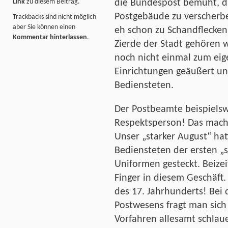
Link
zu diesem Beitrag.
die Bundespost bemüht, di
Postgebäude zu verscherbel
Trackbacks sind nicht möglich
aber Sie können einen
eh schon zu Schandflecken
Kommentar hinterlassen
.
Zierde der Stadt gehören 
noch nicht einmal zum eig
Einrichtungen geäußert un
Bediensteten.
Der Postbeamte beispielswe
Respektsperson! Das macht
Unser „starker August“ hat
Bediensteten der ersten „
Uniformen gesteckt. Beizei
Finger in diesem Geschäft
des 17. Jahrhunderts! Bei
Postwesens fragt man sich 
Vorfahren allesamt schlaue