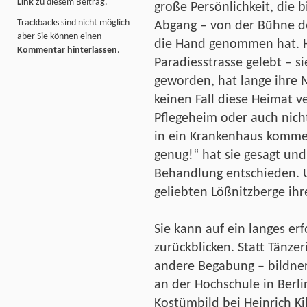
Link
zu diesem Beitrag.
große Persönlichkeit, die 
Trackbacks sind nicht möglich
Abgang – von der Bühne de
aber Sie können einen
die Hand genommen hat. H
Kommentar hinterlassen
.
Paradiesstrasse gelebt – si
geworden, hat lange ihre M
keinen Fall diese Heimat v
Pflegeheim oder auch nich
in ein Krankenhaus kommen
genug!“ hat sie gesagt und
Behandlung entschieden. U
geliebten Lößnitzberge ihr
Sie kann auf ein langes er
zurückblicken. Statt Tänzer
andere Begabung – bildneris
an der Hochschule in Ber
Kostümbild bei Heinrich Ki