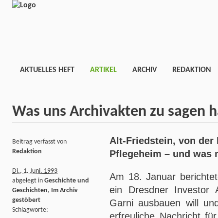
AKTUELLES HEFT
ARTIKEL
ARCHIV
REDAKTION
Was uns Archivakten zu sagen 
Alt-Friedstein, von de
Beitrag verfasst von
Redaktion
Pflegeheim – und was 
Di., 1. Juni. 1993
Am 18. Januar berichtet
abgelegt in
Geschichte und
ein Dresdner Investor A
Geschichten
,
Im Archiv
gestöbert
Garni ausbauen will und
Schlagworte:
erfreuliche Nachricht fü