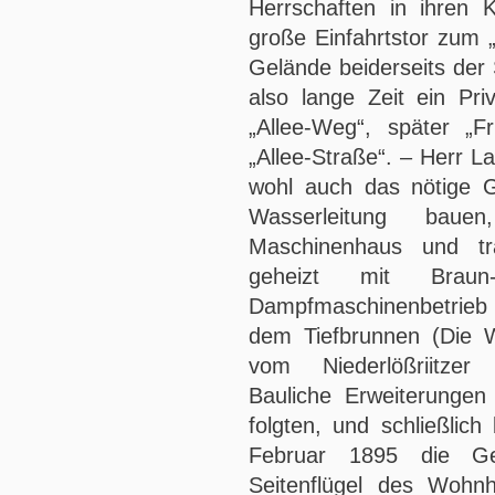
Herrschaften in ihren
große Einfahrtstor zum „
Gelände beiderseits der 
also lange Zeit ein Pri
„Allee-Weg“, später „Fri
„Allee-Straße“. – Herr 
wohl auch das nötige G
Wasserleitung baue
Maschinenhaus und tra
geheizt mit Brau
Dampfmaschinenbetrieb
dem Tiefbrunnen (Die 
vom Niederlößriitze
Bauliche Erweiterungen
folgten, und schließlic
Februar 1895 die Ge
Seitenflügel des Woh