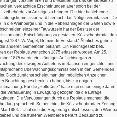
anzungen vorzunehmen und dieselben auf das Genaueste zu
suchen, verdächtige Erscheinungen aber sofort bei der
olizeibehörde zur Anzeige zu bringen. Die hier bestehende
chtungskommission wird hiernach das Nötige veranlassen. De
ß in die Weinberge und in die Rebenanlagen der Gärten sowie
bschneiden einzelner Tauwurzeln hat der Besitzer der
ssion ohne Entschädigung zu gestatten. Kötzschenbroda, den
ugust 1887, W. Vogel, Gemeinde-Vorstand.“ Ähnliches geben
die anderen Gemeinden bekannt. Ein Reichsgesetz betr.
eten der Reblaus war schon 1875 erlassen worden. Am 25.
mber 1875 wurde ein ständiges Aufsichtsorgan zur
achung des etwaigen Auftretens in Sachsen eingerichtet, und
ntsprechend Überwachungskommissionen in den Gemeinden
det. Doch zunächst scheint man den möglichen Anzeichen
er Beachtung geschenkt zu haben, bis zur obigen
ntmachung. Für die „Hoflößnitz“ hatte man schon einige Jahre
 die Veräußerung in Erwägung gezogen, da die Erträge
kgingen. Die Verwüstungen durch die Reblaus machten die
heidung spruchreif. So berichtet die Kötzschenbrodaer Zeitung
 Mai 1888: „…hat sich die Regierung entschlossen, den Weinb
geben und die früheren Weinberge behufs Bebauung zu