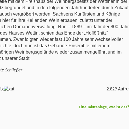
eile mit dem Preßhaus der Weinbergsbesitz der Wettiner in der
tz begründet und in den folgenden Jahrhunderten durch Zukauf
ausch vergrößert worden. Sachsens Kurfürsten und Könige
n hier für ihre Keller den Wein erbauen, zuletzt unter der
lichen Domänenverwaltung. Nun – 1889 – im Jahr der 800-Jah
 des Hauses Wettin, schien das Ende der „Hoflößnitz“
men. Zwar folgten wieder fast 100 Jahre sehr wechselvoller
ichte, doch nun ist das Gebäude-Ensemble mit einem
örigen Weinbergsgelände wieder zusammengeführt und im
z unserer Stadt.
tte Schließer
2.829 Aufru
Eine Talutanlage, was ist das