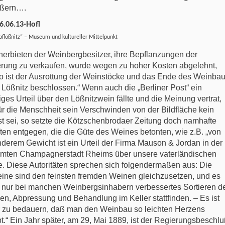
ußern….
flößnitz“ – Museum und kultureller Mittelpunkt
nerbieten der Weinbergbesitzer, ihre Bepflanzungen der
rung zu verkaufen, wurde wegen zu hoher Kosten abgelehnt,
o ist der Ausrottung der Weinstöcke und das Ende des Weinba
r Lößnitz beschlossen.“ Wenn auch die „Berliner Post“ ein
liges Urteil über den Lößnitzwein fällte und die Meinung vertrat,
ür die Menschheit sein Verschwinden von der Bildfläche kein
st sei, so setzte die Kötzschenbrodaer Zeitung doch namhafte
ften entgegen, die die Güte des Weines betonten, wie z.B. „von
derem Gewicht ist ein Urteil der Firma Mauson & Jordan in der
mten Champagnerstadt Rheims über unsere vaterländischen
. Diese Autoritäten sprechen sich folgendermaßen aus: Die
ine sind den feinsten fremden Weinen gleichzusetzen, und es
e nur bei manchen Weinbergsinhabern verbessertes Sortieren d
en, Abpressung und Behandlung im Keller stattfinden. – Es ist
 zu bedauern, daß man den Weinbau so leichten Herzens
bt.“ Ein Jahr später, am 29, Mai 1889, ist der Regierungsbeschl