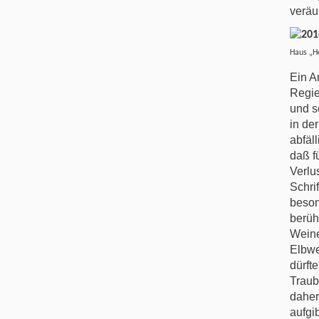
verä
Haus „Ho
Ein A
Regie
und s
in de
abfäl
daß f
Verlu
Schri
beson
berüh
Weine
Elbwe
dürft
Traub
daher
aufgi