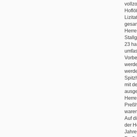
vollz
Hoflö
Lizit
gesam
Herre
Stall
23 ha
umfas
Vorbe
werde
werde
Spitz
mit d
ausge
Herre
Preßh
waren
Auf d
der H
Jahre