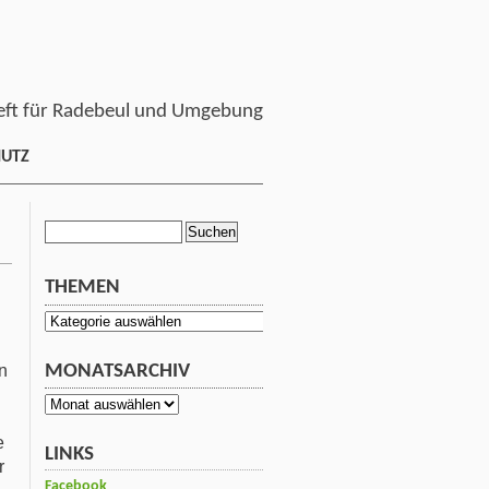
ft für Radebeul und Umgebung
HUTZ
Suchen
nach:
THEMEN
Themen
MONATSARCHIV
n
Monatsarchiv
e
LINKS
r
Facebook