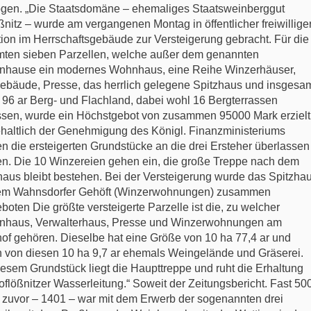
ogen. „Die Staatsdomäne – ehemaliges Staatsweinberggut
ßnitz – wurde am vergangenen Montag in öffentlicher freiwillige
ation im Herrschaftsgebäude zur Versteigerung gebracht. Für die
ten sieben Parzellen, welche außer dem genannten
nhause ein modernes Wohnhaus, eine Reihe Winzerhäuser,
gebäude, Presse, das herrlich gelegene Spitzhaus und insgesa
 96 ar Berg- und Flachland, dabei wohl 16 Bergterrassen
sen, wurde ein Höchstgebot von zusammen 95000 Mark erzielt
haltlich der Genehmigung des Königl. Finanzministeriums
n die ersteigerten Grundstücke an die drei Ersteher überlassen
n. Die 10 Winzereien gehen ein, die große Treppe nach dem
haus bleibt bestehen. Bei der Versteigerung wurde das Spitzha
em Wahnsdorfer Gehöft (Winzerwohnungen) zusammen
boten Die größte versteigerte Parzelle ist die, zu welcher
nhaus, Verwalterhaus, Presse und Winzerwohnungen am
of gehören. Dieselbe hat eine Größe von 10 ha 77,4 ar und
 von diesen 10 ha 9,7 ar ehemals Weingelände und Gräserei.
iesem Grundstück liegt die Haupttreppe und ruht die Erhaltung
oflößnitzer Wasserleitung.“ Soweit der Zeitungsbericht. Fast 50
 zuvor – 1401 – war mit dem Erwerb der sogenannten drei