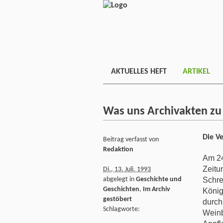
AKTUELLES HEFT
ARTIKEL
Was uns Archivakten zu
Die V
Beitrag verfasst von
Redaktion
Am 24
Zeitu
Di., 13. Juli. 1993
Schre
abgelegt in
Geschichte und
Geschichten
,
Im Archiv
König
gestöbert
durch
Schlagworte:
Weinb