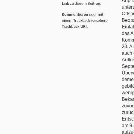
Anpfl
Link
zu diesem Beitrag.
unter
Ortsp
Kommentieren
oder mit
Beoba
einem Trackback versehen:
Einla
Trackback URI
.
das A
Kommi
23. A
auch 
Auftr
Septe
Überw
deme
gebil
wenig
Bekan
zuvor
zurüc
Entsc
am 9.
aufzu