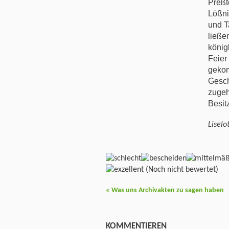
Preßt
Lößni
und T
ließe
könig
Feier
gekom
Gesch
zugeh
Besit
Liselo
(Noch nicht bewertet)
«
Was uns Archivakten zu sagen haben
KOMMENTIEREN