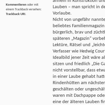
ähneln in Konstruktion un
Kommentieren
oder mit
Lauben – man spricht in d
einem Trackback versehen:
Vorlaube.
Trackback URI
.
Nicht von ungefähr nannte
beliebtes Familienmagazin 
bürgerlich, brav und züch
späteren „Magazin“ vorbeh
Lektüre, Rätsel und „leicht
Verfasser wie Hedwig Cour
Idealbild jener Zeit wäre 
sitzen und friedlich „Die G
nicht vorstellbar, dass et
in einer Laube gehabt hat
Rindenhütten am nächsten
geschälten oder ungeschä
waren mit Dachpappe oder
eine der älteren Lauben fi