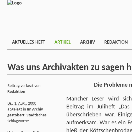
AKTUELLES HEFT
ARTIKEL
ARCHIV
REDAKTION
Was uns Archivakten zu sagen 
Die Probleme 
Beitrag verfasst von
Redaktion
Mancher Leser wird sic
Di., 1. Aug.. 2000
Beitrag im Juliheft „Das
abgelegt in
Im Archiv
überschrieben war. Eini
gestöbert
,
Städtisches
Schlagworte:
aufmerksam. War es ein F
hieß der Kötzschenbrodae