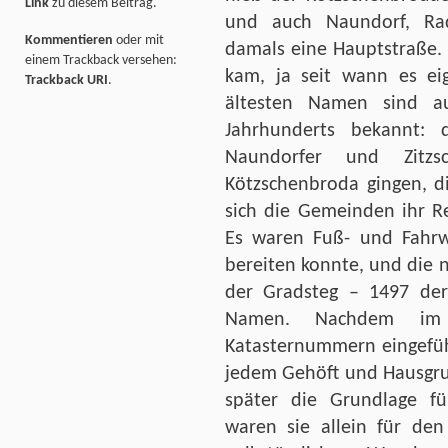
Link
zu diesem Beitrag.
und auch Naundorf, Ra
Kommentieren
oder mit
damals eine Hauptstraße. 
einem Trackback versehen:
kam, ja seit wann es ei
Trackback URI
.
ältesten Namen sind a
Jahrhunderts bekannt: 
Naundorfer und Zitzs
Kötzschenbroda gingen, d
sich die Gemeinden ihr Re
Es waren Fuß- und Fahrw
bereiten konnte, und die 
der Gradsteg – 1497 der
Namen. Nachdem im 1
Katasternummern eingefüh
jedem Gehöft und Hausgru
später die Grundlage fü
waren sie allein für den 