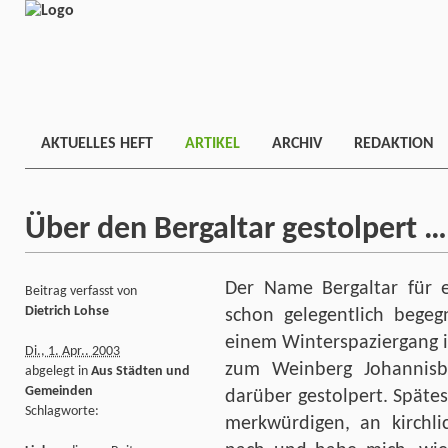
AKTUELLES HEFT
ARTIKEL
ARCHIV
REDAKTION
Über den Bergaltar gestolpert …
Der Name Bergaltar für e
Beitrag verfasst von
Dietrich Lohse
schon gelegentlich begeg
einem Winterspaziergang i
Di., 1. Apr.. 2003
zum Weinberg Johannisbe
abgelegt in
Aus Städten und
Gemeinden
darüber gestolpert. Späte
Schlagworte:
merkwürdigen, an kirchl