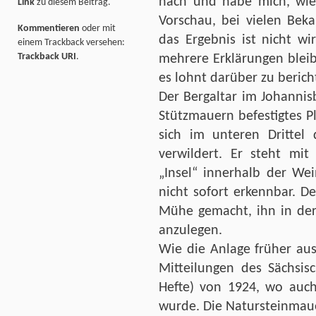
nach und habe mich, wie 
Link
zu diesem Beitrag.
Vorschau, bei vielen Bek
Kommentieren
oder mit
das Ergebnis ist nicht wi
einem Trackback versehen:
Trackback URI
.
mehrere Erklärungen blei
es lohnt darüber zu berich
Der Bergaltar im Johannis
Stützmauern befestigtes P
sich im unteren Drittel 
verwildert. Er steht mi
„Insel“ innerhalb der We
nicht sofort erkennbar. D
Mühe gemacht, ihn in der
anzulegen.
Wie die Anlage früher aus
Mitteilungen des Sächsis
Hefte) von 1924, wo auc
wurde. Die Natursteinmaue