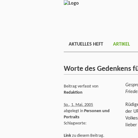
AKTUELLES HEFT
ARTIKEL
Worte des Gedenkens fü
Gespr
Beitrag verfasst von
Fried
Redaktion
Rüdige
So., 1. Mai. 2005
abgelegt in
Personen und
der U
Portraits
Volkes
Schlagworte:
lieber
Link
zu diesem Beitrag.