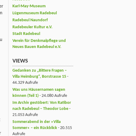
er
Karl-May-Museum
em
Lügenmuseum Radebeul
Radebeul Naundorf
Radebeuler Kultur e.V.
Stadt Radebeul
u
Verein für Denkmalpflege und
Neues Bauen Radebeul e.V.
VIEWS
Gedanken zu „Bittere Fragen –
Villa Heimburg“, Borstrasse 15
-
44.329 Aufrufe
Was uns Häusernamen sagen
können (Teil 1)
- 24.080 Aufrufe
Im Archiv gestöbert: Von Ratibor
nach Radebeul – Theodor Lobe
-
21.053 Aufrufe
t
Sommerabend in der »Villa
Sommer« – ein Rückblick
- 20.515
r
Aufrufe