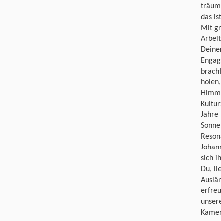
träume
das is
Mit gr
Arbeit
Deine
Engag
bracht
holen
Himmel
Kultur
Jahre 
Sonne
Reson
Johann
sich i
Du, li
Auslän
erfreu
unser
Kamera