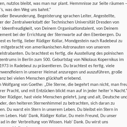
n, nutzlos bleibt, was man nur plant. Hemmnisse zur Seite räumen 
t’s, was den Weg uns bahnt.“
oßer Bewunderung, Begeisterung sprachen Leiter, Angestellte,
er der Zentralwerkstatt der Technischen Universität Dresden von
r Ideenfreudigkeit, von Deinem Organisationstalent, von Deinem
ement bei der Errichtung der Sternwarte auf den Ebenbergen. Du
est es fertig, lieber Rüdiger Kollar, Mondgestein nach Radebeul zu
, mitgebracht von amerikanischen Astronauten von unserem
strabanten. Du brachtest es fertig, die Ausstellung des polnischen
zentrums in Berlin zum 500. Geburtstag von Nikolaus Kopernikus im
1973 in Radebeul zu präsentieren. Du brachtest es fertig, viele
nwendfeiern in un­serer Heimat anzuregen und auszuführen, große
anz bei vielen Menschen glückhaft erlebend.
 Wolfgang von Goethe: „Die Sterne, die begehrt man nicht, man fre
hrer Pracht, und mit Entzücken blickt man auf in jeder heiter’n Nacht.
eber Rüdiger, hast viele Menschen gelehrt, jung und alt, Deutsche un
der, den heiteren Sternenhimmel zu betrachten, sich daran zu
en. Du warst ein Stern in unserem Leben. Du bleibst ein Stern in
em Leben. Hab‘ Dank, Rüdiger Kollar, Du mein Freund, Du unser
d in der Verbreitung von Wissen. Hab‘ Dank. Du wirst uns