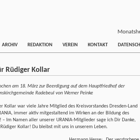
Monatshe
ARCHIV
REDAKTION
VEREIN
KONTAKT
DATENSC
r Rüdiger Kollar
ochen am 18. März zur Beerdigung auf dem Hauptfriedhof der
enskirchgemeinde Radebeul von Werner Peinke
r Kollar war viele Jahre Mitglied des Kreisvorstandes Dresden-Land
RANIA, immer aktiv mitgestaltend im Wirken an der Bildung des
! – Im Na­men aller unserer URANIA-Mitglieder sage ich Dir Danke,
 Rüdiger Kollar! Du bleibst mit uns in unserem Leben.
Hermann Hesse: „Der verstorbene