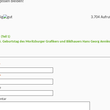
gessen bleiben!
3.704 Aufru
(Teil 1)
. Geburtstag des Moritzburger Grafikers und Bildhauers Hans Georg Anniè
*
*
e
ntar