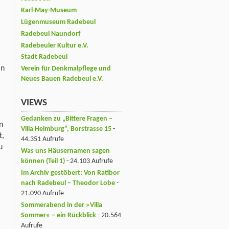
Karl-May-Museum
Lügenmuseum Radebeul
Radebeul Naundorf
Radebeuler Kultur e.V.
Stadt Radebeul
in
Verein für Denkmalpflege und
Neues Bauen Radebeul e.V.
VIEWS
Gedanken zu „Bittere Fragen –
n
Villa Heimburg“, Borstrasse 15
-
t,
44.351 Aufrufe
u
Was uns Häusernamen sagen
können (Teil 1)
- 24.103 Aufrufe
Im Archiv gestöbert: Von Ratibor
nach Radebeul – Theodor Lobe
-
21.090 Aufrufe
Sommerabend in der »Villa
Sommer« – ein Rückblick
- 20.564
Aufrufe