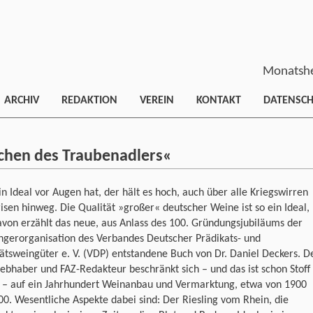
Monatshe
ARCHIV
REDAKTION
VEREIN
KONTAKT
DATENSC
ichen des Traubenadlers«
n Ideal vor Augen hat, der hält es hoch, auch über alle Kriegswirren
isen hinweg. Die Qualität »großer« deutscher Weine ist so ein Ideal,
von erzählt das neue, aus Anlass des 100. Gründungsjubiläums der
ngerorganisation des Verbandes Deutscher Prädikats- und
ätsweingüter e. V. (VDP) entstandene Buch von Dr. Daniel Deckers. D
ebhaber und FAZ-Redakteur beschränkt sich – und das ist schon Stoff
 – auf ein Jahrhundert Weinanbau und Vermarktung, etwa von 1900
00. Wesentliche Aspekte dabei sind: Der Riesling vom Rhein, die