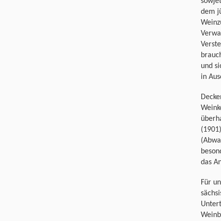
sowjet
dem j
Weinzu
Verwa
Verste
brauc
und si
in Aus
Decker
Weinke
überh
(1901)
(Abwa
besond
das An
Für un
sächsi
Untert
Weinb