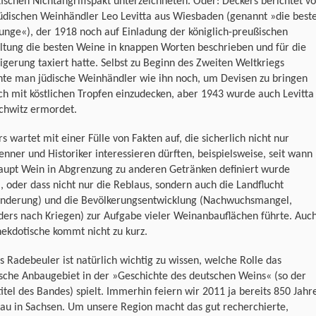
ischen Nichtangriffspakt unterzeichneten. Oder: Deckers berichtet v
üdischen Weinhändler Leo Levitta aus Wiesbaden (genannt »die best
nge«), der 1918 noch auf Einladung der königlich-preußischen
ltung die besten Weine in knappen Worten beschrieben und für die
igerung taxiert hatte. Selbst zu Beginn des Zweiten Weltkriegs
hte man jüdische Weinhändler wie ihn noch, um Devisen zu bringen
ch mit köstlichen Tropfen einzudecken, aber 1943 wurde auch Levitta
chwitz ermordet.
s wartet mit einer Fülle von Fakten auf, die sicherlich nicht nur
nner und Historiker interessieren dürften, beispielsweise, seit wann
aupt Wein in Abgrenzung zu anderen Getränken definiert wurde
, oder dass nicht nur die Reblaus, sondern auch die Landflucht
nderung) und die Bevölkerungsentwicklung (Nachwuchsmangel,
ers nach Kriegen) zur Aufgabe vieler Weinanbauflächen führte. Auc
ekdotische kommt nicht zu kurz.
s Radebeuler ist natürlich wichtig zu wissen, welche Rolle das
sche Anbaugebiet in der »Geschichte des deutschen Weins« (so der
itel des Bandes) spielt. Immerhin feiern wir 2011 ja bereits 850 Jahr
au in Sachsen. Um unsere Region macht das gut recherchierte,