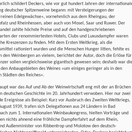
rlich schildert Deckers, wie vor gut hundert Jahren der international
eg deutscher Spitzenweine begann: mit Versteigerungen der
rreinen Edelgewächse«, vornehmlich aus dem Rheingau, der
pfalz und Rheinhessen, aber auch von Mosel, Saar und Ruwer. Der
andel zahlte höchste Preise und auf den handgeschriebenen
arten der renommiertesten Hotels, Clubs und Luxusdampfer waren
he Kreszenzen zu finden. Mit dem Ersten Weltkrieg, als die
mittel rationiert wurden und die Menschen Hunger litten, fehlte es
n den Weinbergen an vielem, berichtet der Autor, doch die Erlöse für
nzer sollen vergleichsweise gigantisch gewesen sein; deshalb war di
 den Anbaugebieten des Weines »um einiges geringer als in den
 Städten des Reiches«.
aupt war das Auf und Ab der Weinwirtschaft eng mit der an Brüchen
n deutschen Geschichte im 20. Jahrhundert verwoben. Hier nur zwei
e Ereignisse als Beispiel: Kurz vor Ausbruch des Zweiten Weltkriegs,
ugust 1939, trafen sich Delegationen aus 24 Ländern in Bad
ach zum 1. Internationalen Weinbaukongress, hielten Vorträge und
en nichts ahnend eine fröhliche Dampferfahrt auf dem Rhein,
nd Außenminister von Ribbentrop und Molotow den deutsch-