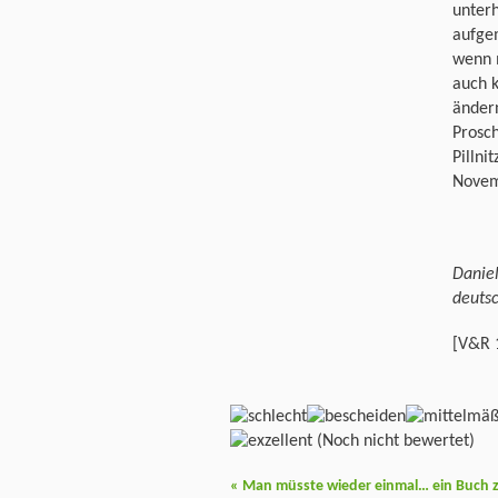
unterh
aufgem
wenn m
auch k
ändern
Prosch
Pillni
Novem
Daniel
deutsc
[V&R 1
(Noch nicht bewertet)
«
Man müsste wieder einmal… ein Buch 