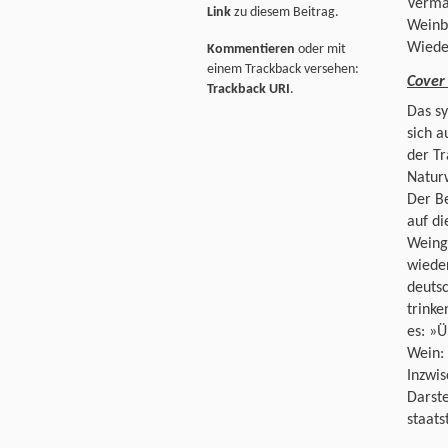
Vermar
Link
zu diesem Beitrag.
Weinba
Wiede
Kommentieren
oder mit
einem Trackback versehen:
Cover 
Trackback URI
.
Das sy
sich a
der T
Naturw
Der Be
auf di
Weinge
wieder
deutsc
trink
es: »Ü
Wein: 
Inzwis
Darste
staats