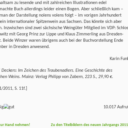
altsam zu lesende und mit zahlreichen Illustrationen edel
achte Buch allerdings leider einen Bogen. Aber schließlich kam –
an der Darstellung nolens volens folgt – im vorigen Jahrhundert
ein internationaler Spitzenwein aus Sachsen. Das könnte sich aber
. Inzwischen sind zwei sächsische Weingüter Mitglied im VDP: Schlo
witz mit Georg Prinz zur Lippe und Klaus Zimmerling aus Dresden-
tz. Beide Winzer waren übrigens auch bei der Buchvorstellung Ende
ber in Dresden anwesend.
Karin Fun
 Deckers: Im Zeichen des Traubenadlers. Eine Geschichte des
hen Weins. Mainz: Verlag Philipp von Zabern, 223 S., 29,90 €.
/2011, S. 11f.]
10.017 Aufru
zur Hand nehmen!
Zu den Titelbildern des neuen Jahrgangs 201