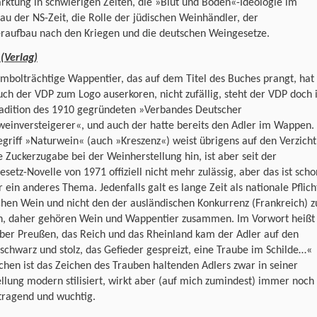
ktung in schwierigen Zeiten, die »Blut und Boden«-Ideologie im
u der NS-Zeit, die Rolle der jüdischen Weinhändler, der
raufbau nach den Kriegen und die deutschen Weingesetze.
(Verlag)
mbolträchtige Wappentier, das auf dem Titel des Buches prangt, hat
uch der VDP zum Logo auserkoren, nicht zufällig, steht der VDP doch 
radition des 1910 gegründeten »Verbandes Deutscher
einversteigerer«, und auch der hatte bereits den Adler im Wappen.
griff »Naturwein« (auch »Kreszenz«) weist übrigens auf den Verzicht
e Zuckerzugabe bei der Weinherstellung hin, ist aber seit der
setz-Novelle von 1971 offiziell nicht mehr zulässig, aber das ist scho
 ein anderes Thema. Jedenfalls galt es lange Zeit als nationale Pflich
hen Wein und nicht den der ausländischen Konkurrenz (Frankreich) z
en, daher gehören Wein und Wappentier zusammen. Im Vorwort heißt
ber Preußen, das Reich und das Rheinland kam der Adler auf den
schwarz und stolz, das Gefieder gespreizt, eine Traube im Schilde…«
chen ist das Zeichen des Trauben haltenden Adlers zwar in seiner
llung modern stilisiert, wirkt aber (auf mich zumindest) immer noch
tragend und wuchtig.