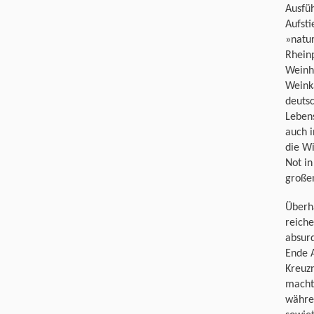
Ausfüh
Aufsti
»natu
Rhein
Weinh
Weink
deutsc
Lebens
auch i
die Wi
Not in
großen
Überh
reiche
absurd
Ende A
Kreuzn
macht
währe