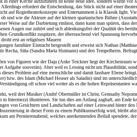
k in einer Kirche aufzuführen ist keine neue Idee, sondern wurde vor
Allerdings erfordert die Entscheidung, das Stück nicht auf einer theat
cht auf Regietheaterkonzepte und Entertainment à la Klassik light. Vi
ob und wie die Akteure auf der kleinen spartanischen Bühne (Ausstatt
ser Weise auf die Darbietung einlässt, dann kann man spüren, dass de
nen Augen nur zuhört und sich ablen­­kungsfrei der Qualität des berühm
chen Grundkonflikt zuspitzen, der überraschend viel Spannung hervorb
droht erst an religiösen Mauern
ungen familiäre Eintracht hergestellt und erweist sich Nathan (Matthia
ür Recha, Sitta (Sandra Maria Huimann) und den Tempelherrn. Befragte 
fien von Figuren wie der Daja (Anke Teickner liegt der Kirchenraum we
einer Aufgabe souverän). Aber weil es Lessing nicht um Plausibilität, s
es dieses Problem auf eine menschliche und damit fassbare Ebene bringt
) bzw. des Islam (Michael Heuser als Saladin) sind im unterschiedlic
Verständigung oft schon viel weiter als es die hohen Repräsentanten w
tärkt, weil drei Musiker (André Obermüller ist Christ, Gennadiy Nepo
n in Intermezzi illustrieren. Sie tun dies am Anfang zaghaft, am Ende 
ndungen von Gesichtern und Landschaften auf einer Leinwand hinter de
 Inszenierung in dieser Form zu einem Publikumserfolg wird, bleibt abz
ikum am Premierenabend, welches anerkennenden Beifall spendete, der a