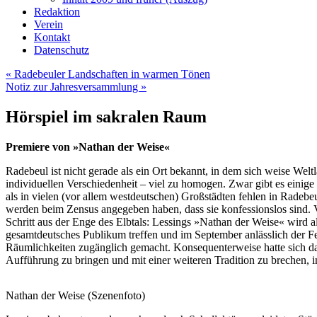
Redaktion
Verein
Kontakt
Datenschutz
«
Radebeuler Landschaften in warmen Tönen
Notiz zur Jahresversammlung
»
Hörspiel im sakralen Raum
Premiere von »Nathan der Weise«
Radebeul ist nicht gerade als ein Ort bekannt, in dem sich weise Wel
individuellen Verschiedenheit – viel zu ho­mogen. Zwar gibt es einige
als in vielen (vor allem westdeutschen) Großstädten fehlen in Radebeu
werden beim Zensus angegeben haben, dass sie konfessionslos sind. V
Schritt aus der Enge des Elbtals: Lessings »Nathan der Weise« wird
gesamtdeutsches Publikum treffen und im September anlässlich der 
Räumlichkeiten zugänglich ge­macht. Konsequenterweise hatte sich da
Aufführung zu bringen und mit einer weiteren Tradition zu brechen, 
Nathan der Weise (Szenenfoto)