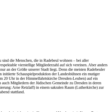
zu sind die Menschen, die in Radebeul wohnen – bei aller
spektable vierstellige Mitgliederzahl auf sich vereinen. Aber anders
 nur an der Größe unserer Stadt liegt. Denn die meisten Ra­debeuler
 initiierte Schauspielproduktion der Landesbühnen ein mu­tiger
 um 20 Uhr in der Himmelfahrtskirche Dresden-Leuben) auf ein
n auch Mitgliedern der Jüdischen Gemeinde zu Dresden in deren
nierung: Arne Retzlaff) in einem sakralen Raum (Lutherkirche) zur
abend stattfand.