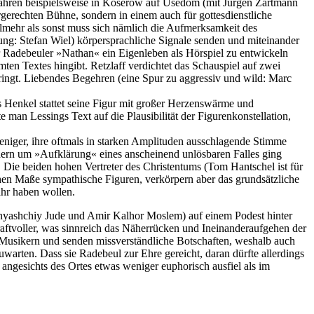
 Jahren beispielsweise in Koserow auf Usedom (mit Jürgen Zartmann
ergerechten Bühne, sondern in einem auch für gottesdienstliche
elmehr als sonst muss sich nämlich die Aufmerksamkeit des
ung: Stefan Wiel) körpersprachliche Signale senden und miteinander
r Radebeuler »Nathan« ein Eigenleben als Hörspiel zu entwickeln
ten Textes hingibt. Retzlaff verdichtet das Schauspiel auf zwei
ringt. Liebendes Begehren (eine Spur zu aggressiv und wild: Marc
s Henkel stattet seine Figur mit großer Herzenswärme und
man Lessings Text auf die Plausibilität der Figurenkonstellation,
niger, ihre oftmals in starken Am­plituden ausschlagende Stimme
ondern um »Aufklärung« eines anscheinend unlösbaren Falles ging
. Die beiden hohen Vertreter des Christentums (Tom Hantschel ist für
hen Maße sympathische Fi­guren, verkörpern aber das grundsätzliche
ahr haben wollen.
mnyashchiy Jude und Amir Kalhor Moslem) auf einem Podest hinter
kraftvoller, was sinnreich das Näherrücken und Ineinanderaufgehen der
n Musikern und senden missverständliche Botschaften, weshalb auch
uwarten. Dass sie Radebeul zur Ehre gereicht, daran dürfte allerdings
ngesichts des Ortes etwas weniger euphorisch ausfiel als im