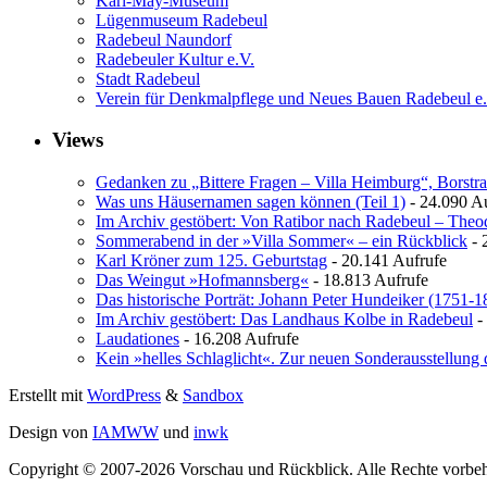
Karl-May-Museum
Lügenmuseum Radebeul
Radebeul Naundorf
Radebeuler Kultur e.V.
Stadt Radebeul
Verein für Denkmalpflege und Neues Bauen Radebeul e
Views
Gedanken zu „Bittere Fragen – Villa Heimburg“, Borstra
Was uns Häusernamen sagen können (Teil 1)
- 24.090 A
Im Archiv gestöbert: Von Ratibor nach Radebeul – The
Sommerabend in der »Villa Sommer« – ein Rückblick
- 
Karl Kröner zum 125. Geburtstag
- 20.141 Aufrufe
Das Weingut »Hofmannsberg«
- 18.813 Aufrufe
Das historische Porträt: Johann Peter Hundeiker (1751-1
Im Archiv gestöbert: Das Landhaus Kolbe in Radebeul
-
Laudationes
- 16.208 Aufrufe
Kein »helles Schlaglicht«. Zur neuen Sonderausstellung 
Erstellt mit
WordPress
&
Sandbox
Design von
IAMWW
und
inwk
Copyright © 2007-2026 Vorschau und Rückblick. Alle Rechte vorbeh