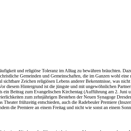
tläufigkeit und religiöse Toleranz im Alltag zu bewähren bräuchten. Da
 christliche Ge­meinden und Gemeinschaften, die im Ganzen wohl eine re
l sichtbare Zeichen religiösen Lebens anderer Be­kenntnisse, was nicht
or diesem Hintergrund ist die jüngste und mit ungewöhnlichen Partnern
 als ein Beitrag zum Evangelischen Kirchentag (Aufführung am 2. Juni
Feierlichkeiten zum zehnjährigen Bestehen der Neuen Synagoge Dresde
s Theater frühzeitig entschieden, auch die Radebeuler Premiere (Insze
indem die Premiere an einem Freitag und nicht wie sonst an einem Sonn