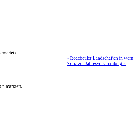
ewertet)
«
Radebeuler Landschaften in wa
Notiz zur Jahresversammlung
»
ls
*
markiert.