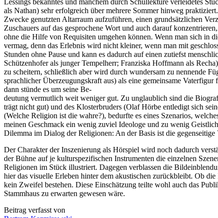
Lessings bekanntes und manchem durch Schullektüre verleidetes Stüc
als Nathan) sehr erfolgreich über mehrere Sommer hinweg praktiziert. 
Zwecke genutzten Altarraum aufzuführen, einen grundsätzlichen Verzi
Zuschauers auf das gesprochene Wort und auch darauf konzentrieren, 
ohne die Hilfe von Requisiten umgehen können. Wenn man sich in die
vermag, denn das Erlebnis wird nicht kleiner, wenn man mit geschlosse
Stunden ohne Pause und kann es dadurch auf einen zutiefst menschli
Schützenhofer als junger Tempelherr; Franziska Hoffmann als Recha) 
zu scheitern, schließlich aber wird durch wundersam zu nennende Füg
sprachlicher Überzeugungskraft aus) als eine gemeinsame Vaterfigur f
dann stünde es um seine Be-
deutung vermutlich weit weniger gut. Zu unglaublich sind die Biogra
trägt nicht gut) und des Klosterbruders (Olaf Hörbe entledigt sich s
(Welche Religion ist die wahre?), bedurfte es eines Szenarios, welch
meinen Geschmack ein wenig zuviel Ideologe und zu wenig Geistlicher
Dilemma im Dialog der Religionen: An der Basis ist die gegenseitige 
Der Charakter der Inszenierung als Hörspiel wird noch dadurch vers
der Bühne auf je kulturspezifischen Instrumenten die einzelnen Szene
Religionen im Stück illustriert. Dagegen verblassen die Bildeinble
hier das visuelle Erleben hinter dem akustischen zurückbleibt. Ob die
kein Zweifel bestehen. Diese Einschätzung teilte wohl auch das Publ
Stammhaus zu erwarten gewesen wäre.
Beitrag verfasst von