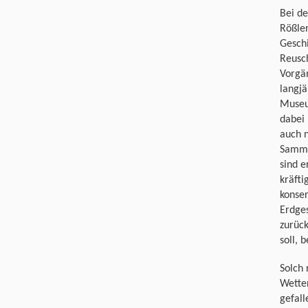
Bei de
Rößler
Geschi
Reusch
Vorgän
langjä
Museum
dabei 
auch n
Samml
sind e
kräfti
konse
Erdge
zurüc
soll, 
Solch 
Wetter
gefall