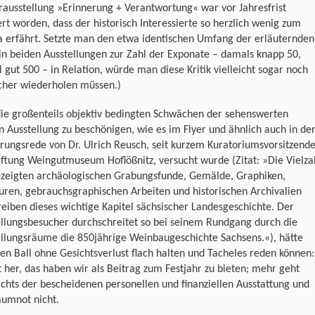
ausstellung »Erinnerung + Verantwortung« war vor Jahresfrist
iert worden, dass der historisch Interessierte so herzlich wenig zum
 erfährt. Setzte man den etwa identischen Umfang der erläuternden
in beiden Ausstellungen zur Zahl der Exponate – damals knapp 50,
l gut 500 – in Relation, würde man diese Kritik vielleicht sogar noch
icher wiederholen müssen.)
die großenteils objektiv bedingten Schwächen der sehenswerten
n Ausstellung zu beschönigen, wie es im Flyer und ähnlich auch in de
rungsrede von Dr. Ulrich Reusch, seit kurzem Kuratoriumsvorsitzend
iftung Weingutmuseum Hoflößnitz, versucht wurde (Zitat: »Die Vielza
ezeigten archäologischen Grabungsfunde, Gemälde, Graphiken,
uren, gebrauchsgraphischen Arbeiten und historischen Archivalien
eiben dieses wichtige Kapitel sächsischer Landesgeschichte. Der
llungsbesucher durchschreitet so bei seinem Rundgang durch die
ellungsräume die 850jährige Weinbaugeschichte Sachsens.«), hätte
n Ball ohne Gesichtsverlust flach halten und Tacheles reden können:
 her, das haben wir als Beitrag zum Festjahr zu bieten; mehr geht
chts der bescheidenen personellen und finanziellen Ausstattung und
aumnot nicht.