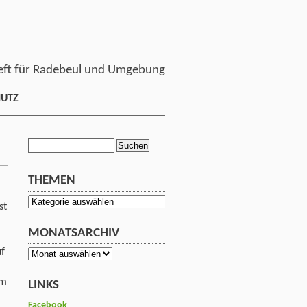
ft für Radebeul und Umgebung
HUTZ
Suchen
nach:
THEMEN
Themen
st
MONATSARCHIV
uf
Monatsarchiv
um
LINKS
Facebook