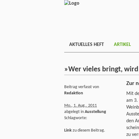
AKTUELLES HEFT
ARTIKEL
»Wer vieles bringt, wi
Zur 
Beitrag verfasst von
Redaktion
Mit de
am 3.
Mo., 1. Aug.. 2011
Weinb
abgelegt in
Ausstellung
Ausste
Schlagworte:
den An
schei
Link
zu diesem Beitrag.
zu ver