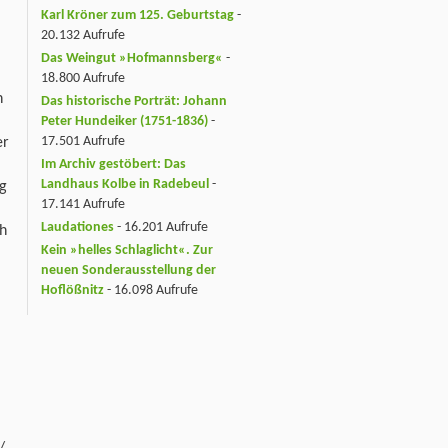
Karl Kröner zum 125. Geburtstag
-
20.132 Aufrufe
Das Weingut »Hofmannsberg«
-
18.800 Aufrufe
n
Das historische Porträt: Johann
Peter Hundeiker (1751-1836)
-
17.501 Aufrufe
er
Im Archiv gestöbert: Das
Landhaus Kolbe in Radebeul
-
ng
17.141 Aufrufe
Laudationes
- 16.201 Aufrufe
ch
Kein »helles Schlaglicht«. Zur
neuen Sonderausstellung der
Hoflößnitz
- 16.098 Aufrufe