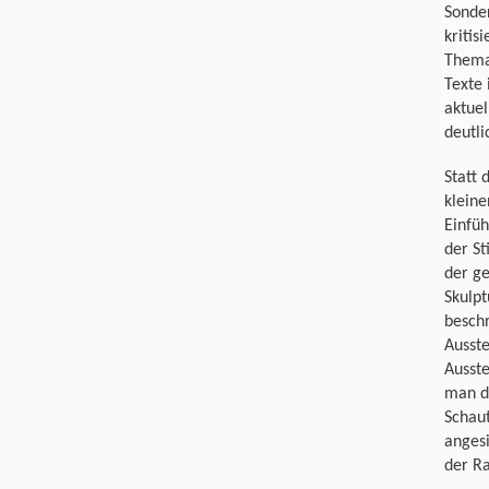
Sonder
kritis
Thema
Texte 
aktuel
deutl
Statt 
kleine
Einfüh
der St
der g
Skulpt
beschr
Ausste
Ausst
man de
Schaut
angesi
der R