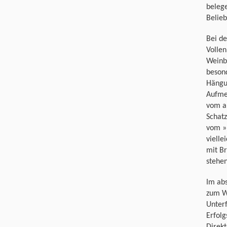
belege
Belieb
Bei d
Vollen
Weinb
beson
Hängu
Aufmer
vom al
Schat
vom »(
vielle
mit Br
stehe
Im abs
zum W
Unter
Erfolg