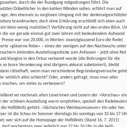
gzusehen, durch die der Rundgang notgedrungen führt. Die
utzten Dübellöcher in den kahlen Wänden sollen, erfährt man auf
rage, den ehemals zu sorglosen Umgang mit der denkmalgeschützte
bstanz brandmarken; doch ohne Erklärung erschließt sich eben auch
(ein klein wenig maliziöse?) Vorführung nicht auf den ersten Blick. U
 die vor gerade einmal gut zwei Jahren mit bedeutendem Aufwand
r Presse war von 20.000, in Worten: zwanzigtausend Euro die Rede)
lierte »gläserne Rebe« – eines der wenigen auf den Nachwuchs unter
suchern zielenden Ausstellungsstücke zum Anfassen – jetzt ohne Not
und klanglos in den Orkus verbannt wurde (die Bohrungen für die
 so teure Verankerung sind übrigens akkurat zubetoniert), bleibt
t dann rätselhaft, wenn man verschiedene Begründungsversuche gehö
ar wirklich alles schlecht? Oder, anders gefragt, muss man alles
s machen, um vieles zu verbessern?
ießend sei nochmals allen Leserinnen und Lesern der »Vorschau« ein
h der schönen Ausstellung warm empfohlen, speziell den Radebeuler
 die Hoflößnitz gehört, »Sächsisches Weinbaumuseum« hin oder her.
lyer ist die Schau im Sommer dienstags bis sonntags von 10 bis 17 Uh
et; wer sich auf die Homepage der Hoflößnitz (Stand 16. 7. 2011)
, darf wochentags zwar lediglich von 12 bis 16 Uhr in die heili-