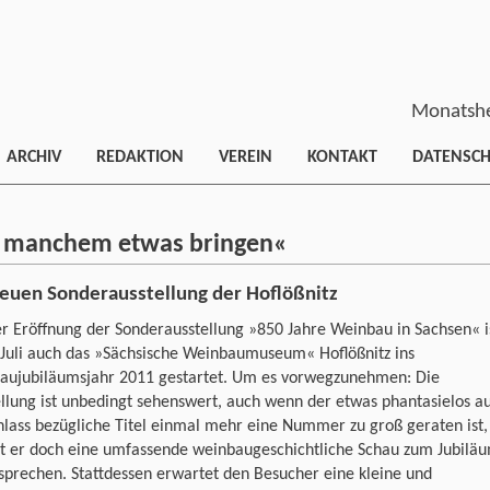
Monatshe
ARCHIV
REDAKTION
VEREIN
KONTAKT
DATENSC
rd manchem etwas bringen«
neuen Sonderausstellung der Hoflößnitz
r Eröffnung der Sonderausstellung »850 Jahre Weinbau in Sachsen« i
 Juli auch das »Sächsische Weinbaumuseum« Hoflößnitz ins
aujubiläumsjahr 2011 gestartet. Um es vorwegzunehmen: Die
llung ist unbedingt sehenswert, auch wenn der etwas phantasielos a
lass bezügliche Titel einmal mehr eine Nummer zu groß geraten ist,
nt er doch eine umfassende weinbaugeschichtliche Schau zum Jubilä
sprechen. Stattdessen erwartet den Besucher eine kleine und