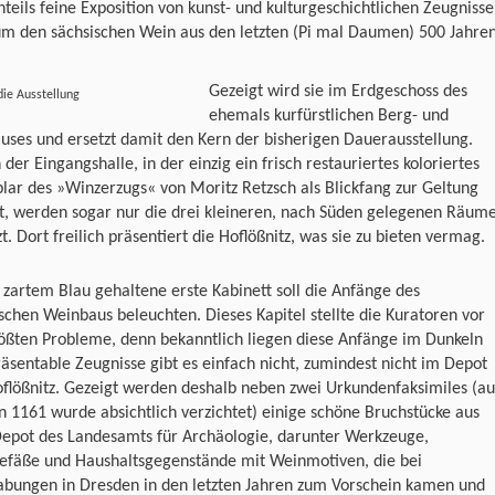
teils feine Exposition von kunst- und kulturgeschichtlichen Zeugniss
um den sächsischen Wein aus den letzten (Pi mal Daumen) 500 Jahren
Gezeigt wird sie im Erdgeschoss des
 die Ausstellung
ehemals kurfürstlichen Berg- und
uses und ersetzt damit den Kern der bisherigen Dauerausstellung.
der Eingangshalle, in der einzig ein frisch restauriertes koloriertes
ar des »Winzerzugs« von Moritz Retzsch als Blickfang zur Geltung
, werden sogar nur die drei kleineren, nach Süden gelegenen Räum
t. Dort freilich präsentiert die Hoflößnitz, was sie zu bieten vermag.
 zartem Blau gehaltene erste Kabinett soll die Anfänge des
schen Weinbaus beleuchten. Dieses Kapitel stellte die Kuratoren vor
ößten Probleme, denn bekanntlich liegen diese Anfänge im Dunkeln
äsentable Zeugnisse gibt es einfach nicht, zumindest nicht im Depot
flößnitz. Gezeigt werden deshalb neben zwei Urkundenfaksimiles (au
n 1161 wurde absichtlich verzichtet) einige schöne Bruchstücke aus
epot des Landesamts für Archäologie, darunter Werkzeuge,
gefäße und Haushaltsgegenstände mit Weinmotiven, die bei
abungen in Dresden in den letzten Jahren zum Vorschein kamen und