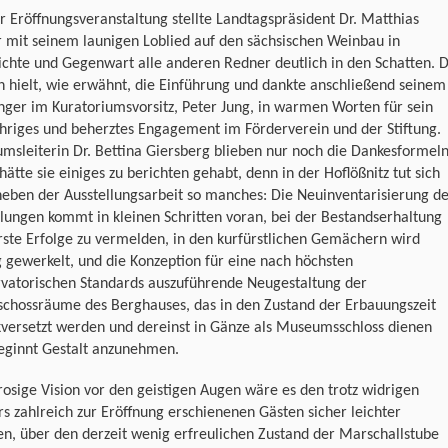
r Eröffnungsveranstaltung stellte Landtagspräsident Dr. Matthias
 mit seinem launigen Loblied auf den sächsischen Weinbau in
chte und Gegenwart alle anderen Redner deutlich in den Schatten. D
 hielt, wie erwähnt, die Einführung und dankte anschließend seinem
ger im Kuratoriumsvorsitz, Peter Jung, in warmen Worten für sein
hriges und beherztes Engagement im Förderverein und der Stiftung.
sleiterin Dr. Bettina Giersberg blieben nur noch die Dankesformeln
hätte sie einiges zu berichten gehabt, denn in der Hoflößnitz tut sich
eben der Ausstellungsarbeit so manches: Die Neuinventarisierung d
ungen kommt in kleinen Schritten voran, bei der Bestandserhaltung
rste Erfolge zu vermelden, in den kurfürstlichen Gemächern wird
g gewerkelt, und die Konzeption für eine nach höchsten
rvatorischen Standards auszuführende Neugestaltung der
schossräume des Berghauses, das in den Zustand der Erbauungszeit
kversetzt werden und dereinst in Gänze als Museumsschloss dienen
beginnt Gestalt anzunehmen.
rosige Vision vor den geistigen Augen wäre es den trotz widrigen
s zahlreich zur Eröffnung erschienenen Gästen sicher leichter
en, über den derzeit wenig erfreulichen Zustand der Marschallstube