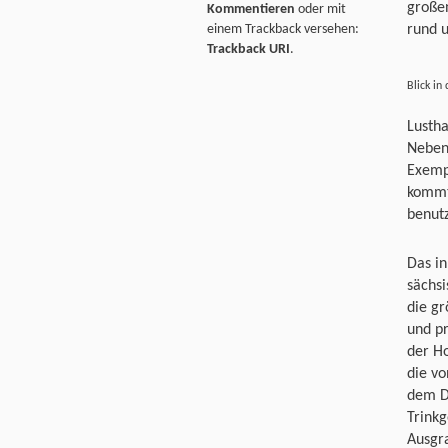
großen
Kommentieren
oder mit
einem Trackback versehen:
rund 
Trackback URI
.
Blick in
Lustha
Neben 
Exempl
kommt
benutz
Das in
sächsi
die gr
und pr
der Ho
die vo
dem D
Trink
Ausgr