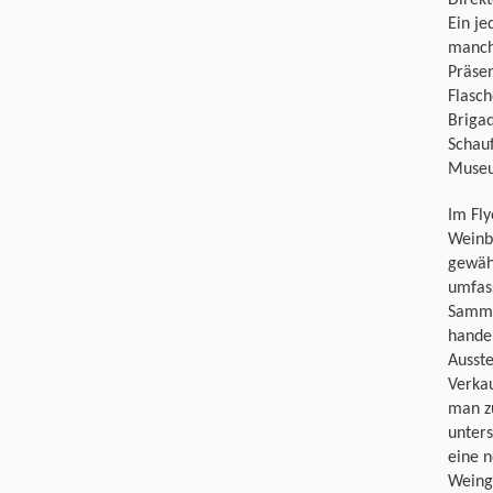
Direkt
Ein je
manch
Präsen
Flasc
Brigad
Schauf
Museu
Im Fly
Weinb
gewähr
umfass
Sammlu
handel
Ausste
Verka
man zu
unters
eine n
Weingl