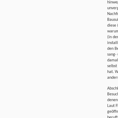
hinwe
unverp
Nachf
Bausu
diese 
warum
(in de
instal
den Be
sang- 
damals
selbs
hat. W
ander
Abschl
Besuc
denen
Laut F
geöffn
beruft