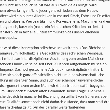
or in den Mund legt: »Die Masse könnt Ihr nur durch Masse zwingen,
der sucht sich endlich selbst was aus./ Wer vieles bringt, wird
em etwas bringen;/Und jeder geht zufrieden aus dem Haus«.
tiert wird ein buntes Allerlei von Kunst und Kitsch, Fotos und Etikette
hen und Gläsern, Werbeartikeln und Korkenziehern, Maschinen und ei
etagebuch, kurz: ein (nach rein ästhetischen Kriterien sortierter)
ensterblick in fast alle Einzelsammlungen des überquellenden
msdepots.
er wird diese Konzeption selbstbewusst vertreten: »Das Sächsische
aumuseum Hoflößnitz, als Gedächtnis des sächsischen Weinbaus,
t mit dieser interdisziplinären Ausstellung zum ersten Mal einen
enden Einblick in seine seit über 90 Jahren aufgebauten musealen
ngen.« Das hochgestochene Attribut »interdisziplinär« irritiert,
t es sich doch ganz offensichtlich nicht um eine wissenschaftliche
llung im strengen Sinne, und auch das scheinbar unvermeidliche
ufsargument »zum ersten Mal« wirkt übertrieben; dafür begegnet
m Glück doch zu vielen alten Bekannten. Keine Frage: Die Schau
cheidet sich in mancherlei Beziehung vorteilhaft von früheren, aber
eue Qualität kommt noch nicht dadurch zustande, dass man statt dre
äsern dreißig zeigt. (An der parallel weiterlaufenden