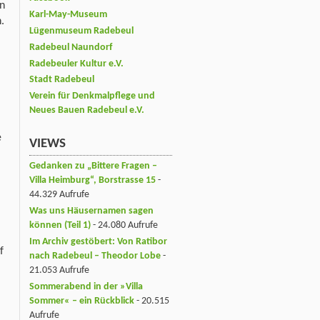
en
Karl-May-Museum
.
Lügenmuseum Radebeul
Radebeul Naundorf
Radebeuler Kultur e.V.
Stadt Radebeul
Verein für Denkmalpflege und
Neues Bauen Radebeul e.V.
e
VIEWS
Gedanken zu „Bittere Fragen –
Villa Heimburg“, Borstrasse 15
-
44.329 Aufrufe
Was uns Häusernamen sagen
können (Teil 1)
- 24.080 Aufrufe
Im Archiv gestöbert: Von Ratibor
f
nach Radebeul – Theodor Lobe
-
21.053 Aufrufe
Sommerabend in der »Villa
Sommer« – ein Rückblick
- 20.515
Aufrufe