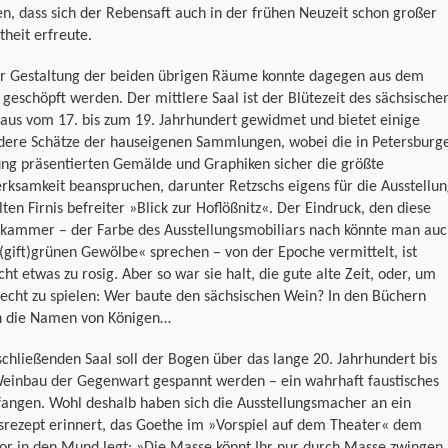
n, dass sich der Rebensaft auch in der frühen Neuzeit schon großer
theit erfreute.
er Gestaltung der beiden übrigen Räume konnte dagegen aus dem
 geschöpft werden. Der mittlere Saal ist der Blütezeit des sächsische
aus vom 17. bis zum 19. Jahrhundert gewidmet und bietet einige
dere Schätze der hauseigenen Sammlungen, wobei die in Petersburg
ng präsentierten Gemälde und Graphiken sicher die größte
ksamkeit beanspruchen, darunter Retzschs eigens für die Ausstellu
ten Firnis befreiter »Blick zur Hoflößnitz«. Der Eindruck, den diese
zkammer – der Farbe des Ausstellungsmobiliars nach könnte man au
gift)grünen Gewölbe« sprechen – von der Epoche vermittelt, ist
icht etwas zu rosig. Aber so war sie halt, die gute alte Zeit, oder, um
echt zu spielen: Wer baute den sächsischen Wein? In den Büchern
n die Namen von Königen…
chließenden Saal soll der Bogen über das lange 20. Jahrhundert bis
einbau der Gegenwart gespannt werden – ein wahrhaft faustisches
fangen. Wohl deshalb haben sich die Ausstellungsmacher an ein
srezept erinnert, das Goethe im »Vorspiel auf dem Theater« dem