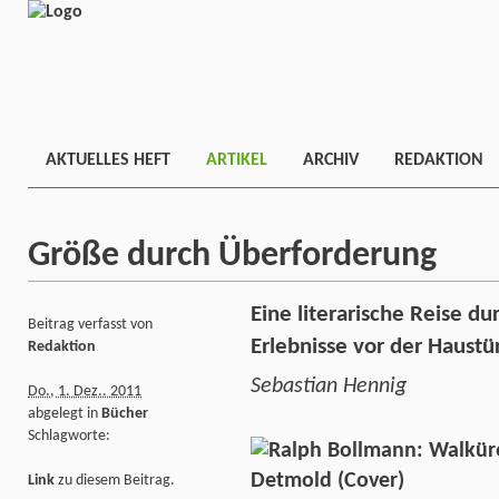
AKTUELLES HEFT
ARTIKEL
ARCHIV
REDAKTION
Größe durch Überforderung
Eine literarische Reise d
Beitrag verfasst von
Erlebnisse vor der Haustü
Redaktion
Sebastian Hennig
Do., 1. Dez.. 2011
abgelegt in
Bücher
Schlagworte:
Link
zu diesem Beitrag.