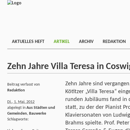
AKTUELLES HEFT
ARTIKEL
ARCHIV
REDAKTION
Zehn Jahre Villa Teresa in Coswi
Zehn Jahre sind vergangen,
Beitrag verfasst von
Redaktion
Kötitzer „Villa Teresa“ ei
runden Jubiläums fand in de
Di., 1. Mai. 2012
statt, zu der der Pianist Pr
abgelegt in
Aus Städten und
Gemeinden
,
Bauwerke
Klaviersonaten von Ludwi
Schlagworte:
Brahms spielte. Prof. Peter