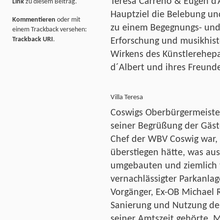
Teresa Carreño & Eugen d’A
Link
zu diesem Beitrag.
Hauptziel die Belebung und
Kommentieren
oder mit
zu einem Begegnungs- und
einem Trackback versehen:
Trackback URI
.
Erforschung und musikhist
Wirkens des Künstlerehep
d´Albert und ihres Freundes
Villa Teresa
Coswigs Oberbürgermeiste
seiner Begrüßung der Gäste
Chef der WBV Coswig war, 
überstiegen hätte, was au
umgebauten und ziemlich
vernachlässigter Parkanla
Vorgänger, Ex-OB Michael R
Sanierung und Nutzung der
seiner Amtszeit gehörte. M